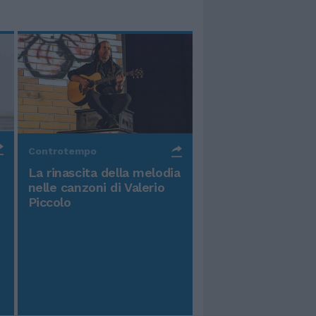
Controtempo
La rinascita della melodia
nelle canzoni di Valerio
Piccolo