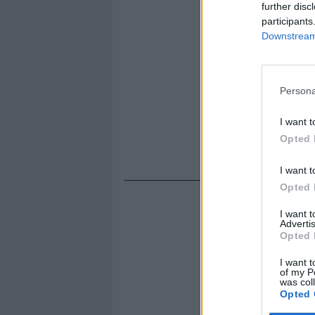
further disc
participants
Downstream 
Persona
I want t
Opted 
I want t
Opted 
I want 
Advertis
Opted 
I want t
of my P
was col
Opted 