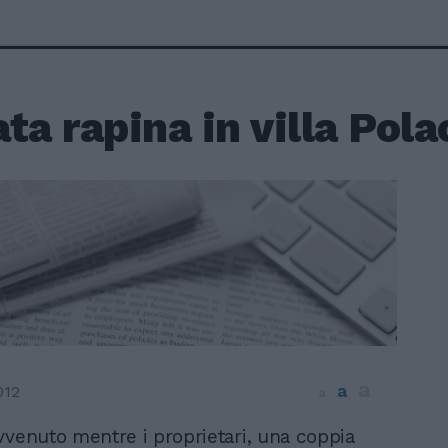
ta rapina in villa Pol
a
a
012
a
avvenuto mentre i proprietari, una coppia