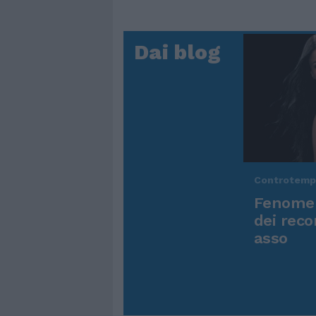
Dai blog
Controtem
Fenomen
dei reco
asso