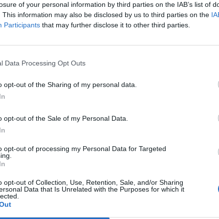
losure of your personal information by third parties on the IAB’s list of
. This information may also be disclosed by us to third parties on the
IA
Participants
that may further disclose it to other third parties.
Le
da
Rudy Giuliani a Come States?
Le
l Data Processing Opt Outs
Trump, Meloni e la strategia
americana
o opt-out of the Sharing of my personal data.
In
o opt-out of the Sale of my Personal Data.
In
to opt-out of processing my Personal Data for Targeted
ing.
In
o opt-out of Collection, Use, Retention, Sale, and/or Sharing
ersonal Data that Is Unrelated with the Purposes for which it
lected.
Out