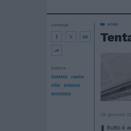
HOME
Condividi:
Tenta
Esplora:
tentata
rapina
villa
polacco
arrestato
08 gennaio 2
I
ltutto è 