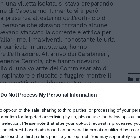
in una villetta isolata, si stava preparando
one di Capodanno. Il marito si è però
a presenza all'esterno dell'edifi- cio di
 persone che stavano forzando alcune
avevano staccato la corrente elettrica per
l'allar- me. I malviventi, nonostante le urla
a barricata in una stanza, hanno
ell'effrazione. All'arrivo dei Carabinieri,
 tenente Centola, che hanno ricevuto
ilio di una volante del Commissariato di
 rapinatore è riuscito a fuggire mentre il
In 
tato raggiunto e bloccato. Nel corso
o il 30enne ha aggredito violentemente un
-
Do Not Process My Personal Information
vocandogli la rottura del setto nasale. I
no già sulle tracce del secondo complice
to opt-out of the sale, sharing to third parties, or processing of your per
i una probabile terza persona che fungeva
formation for targeted advertising by us, please use the below opt-out s
r selection. Please note that after your opt-out request is processed y
eing interest-based ads based on personal information utilized by us or
disclosed to third parties prior to your opt-out. You may separately opt-