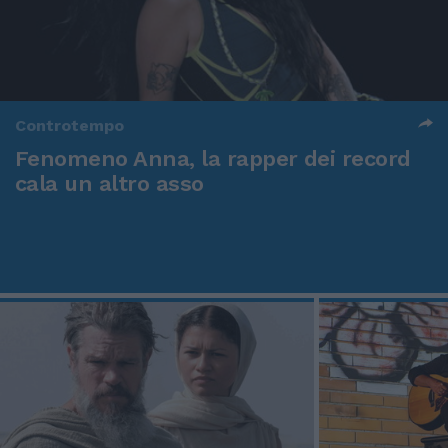
Controtempo
Fenomeno Anna, la rapper dei record
cala un altro asso