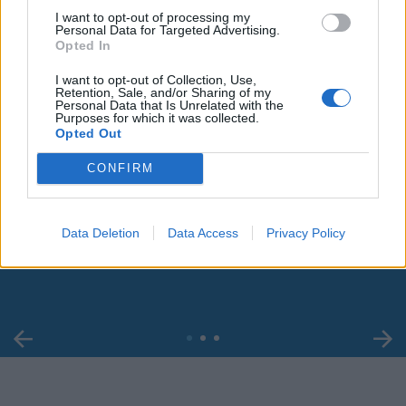
I want to opt-out of processing my
Personal Data for Targeted Advertising.
Opted In
I want to opt-out of Collection, Use,
Retention, Sale, and/or Sharing of my
Personal Data that Is Unrelated with the
Purposes for which it was collected.
Opted Out
CONFIRM
00:00
01:16
Data Deletion
Data Access
Privacy Policy
Leonardo Maria Del Vecchio dall'ex compagna
in ospedale. Le dichiarazioni ai giornalisti