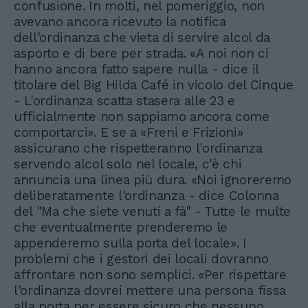
confusione. In molti, nel pomeriggio, non
avevano ancora ricevuto la notifica
dell'ordinanza che vieta di servire alcol da
asporto e di bere per strada. «A noi non ci
hanno ancora fatto sapere nulla - dice il
titolare del Big Hilda Café in vicolo del Cinque
- L'ordinanza scatta stasera alle 23 e
ufficialmente non sappiamo ancora come
comportarci». E se a «Freni e Frizioni»
assicurano che rispetteranno l'ordinanza
servendo alcol solo nel locale, c'è chi
annuncia una linea più dura. «Noi ignoreremo
deliberatamente l'ordinanza - dice Colonna
del "Ma che siete venuti a fà" - Tutte le multe
che eventualmente prenderemo le
appenderemo sulla porta del locale». I
problemi che i gestori dei locali dovranno
affrontare non sono semplici. «Per rispettare
l'ordinanza dovrei mettere una persona fissa
alla porta per essere sicuro che nessuno