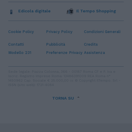
Edicola digitale
Il Tempo Shopping
Cookie Policy
Privacy Policy
Condizioni Generali
Contatti
Pubblicità
Credits
Modello 231
Preferenze Privacy
Assistenza
Sede legale: Piazza Colonna, 366 - 00187 Roma CF e P. Iva e
Iscriz. Registro Imprese Roma: 13486391009 REA Roma n°
1450962 Cap. Sociale € 25.000,00 i.v. © Copyright IlTempo. Srl -
ISSN (sito web): 1721-4084
TORNA SU