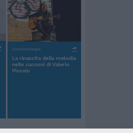
Controtempo
La rinascita della melodia
nelle canzoni di Valerio
Piccolo