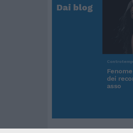
Dai blog
Controtem
Fenomen
dei reco
asso