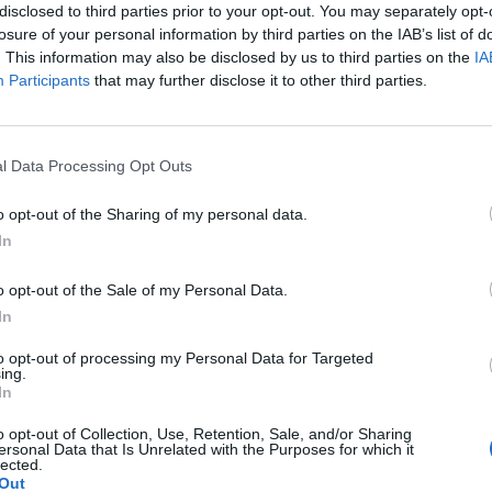
disclosed to third parties prior to your opt-out. You may separately opt-
abbracciare i genitori, papà Mario e mamma
losure of your personal information by third parties on the IAB’s list of
l fratello Federico e la fidanzata. Quando
. This information may also be disclosed by us to third parties on the
IA
e di lì a poco sarebbe stato liberato,
Participants
that may further disclose it to other third parties.
 riusciva a crederci. Poi ha realizzato che
ro, e si è lasciato andare: «Sono felice,
Le
ra di riabbracciare la mia fidanzata».
da
l Data Processing Opt Outs
sso sta bene, almeno psicologicamente:
Rudy Giuliani a Come States?
Le
, il fatto di essere stato scarcerato mi fa
Trump, Meloni e la strategia
o opt-out of the Sharing of my personal data.
, credo fermamente nella giustizia».
americana
In
 uscito dal carcere assieme al senatore
efano Pedica. Il parlamentare racconta che
o opt-out of the Sale of my Personal Data.
otizia il primo pensiero di Stefano è stato
In
ppropriarsi della vita di tutti i giorni:
are al più presto a lavorare. E dal dentista
to opt-out of processing my Personal Data for Targeted
 un dente nuovo». L'emozione di rivedere
ing.
In
 è grande. Non pensava che il suo caso
tato così importante: «Non mi aspettavo di
o opt-out of Collection, Use, Retention, Sale, and/or Sharing
e quelle persone fuori dal carcere», ha
ersonal Data that Is Unrelated with the Purposes for which it
lected.
ulo. Il fratello di Stefano, Federico
Out