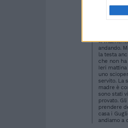
Gugliotta, p
sollievo: «
ha fatto il 
stato lui a
I familiari
settimana. 
«Finalmente
andando. Mio
la testa an
che non ha f
Ieri mattina
uno scioper
servito. La 
madre è com
sono stati v
provato. Gl
prendere de
casa i Gugl
andiamo a c