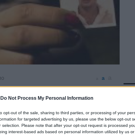
a
a
10
a
In 
finisce alle 19.25. Sette giorni passati in
. Quando le porte di Regina Coeli si
-
Do Not Process My Personal Information
ano Gugliotta si commuove. I suoi amici
. «Daje Stè, daje Stè, ce l'hai fatta», gridano
to opt-out of the sale, sharing to third parties, or processing of your per
a gioia. Un sorriso dal finestrino dell'auto
formation for targeted advertising by us, please use the below opt-out s
r selection. Please note that after your opt-out request is processed y
a via, un gesto con la mano per salutare
eing interest-based ads based on personal information utilized by us or
ha mai abbandonato. Poi via come un