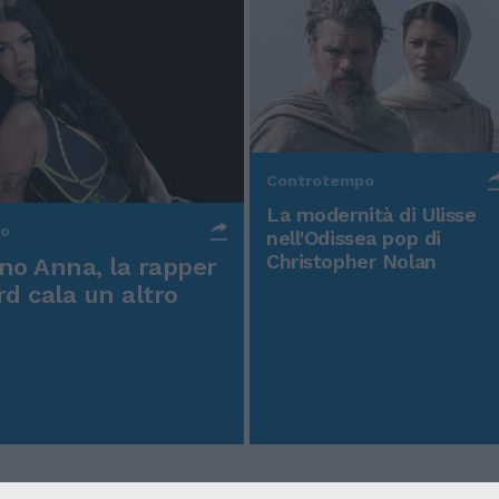
Controtempo
La modernità di Ulisse
po
nell'Odissea pop di
Christopher Nolan
o Anna, la rapper
rd cala un altro