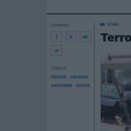
HOME
Condividi:
Terro
Esplora:
terrore
carrozza
potevamo
morire