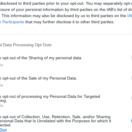
disclosed to third parties prior to your opt-out. You may separately opt-
mponato alla stazione La Celsa. Il terrore
losure of your personal information by third parties on the IAB’s list of
ntrappolati con le porte che non si
. This information may also be disclosed by us to third parties on the
IA
il fumo nero tutto intorno. Uno shock
Participants
that may further disclose it to other third parties.
Le
 attimi di smarrimento e disperazione. Mara
da
 si trovava nell'ultimo vagone, quello che è
Rudy Giuliani a Come States?
Le
ito. È stata visitata al Sant'Andrea:
Trump, Meloni e la strategia
l Data Processing Opt Outs
ente sto bene, ma all'inizio non riuscivo a
americana
te. Dopo due ore le lacrime scendevano
o opt-out of the Sharing of my personal data.
sono ripresa solo adesso». Sul sedile vicino
In
 Mara c'era una ragazza che in quel
stava ritoccando il trucco. «È schizzata
o opt-out of the Sale of my Personal Data.
 ha battuto la testa - racconta Mara - Non
In
ialzarsi, non sapevo come aiutarla, ero
aurizio, 53 anni, stava andando a lavoro
to opt-out of processing my Personal Data for Targeted
ttina: «C'è stato un forte botto, le luci si
ing.
In
 poi il fumo. La gente ha iniziato a urlare
 verso le porte. Abbiamo temuto il peggio».
o opt-out of Collection, Use, Retention, Sale, and/or Sharing
iamata alla centrale operativa del 118 è
ersonal Data that Is Unrelated with the Purposes for which it
lected.
e 6.54. Dopo tre minuti è arrivata la prima
Out