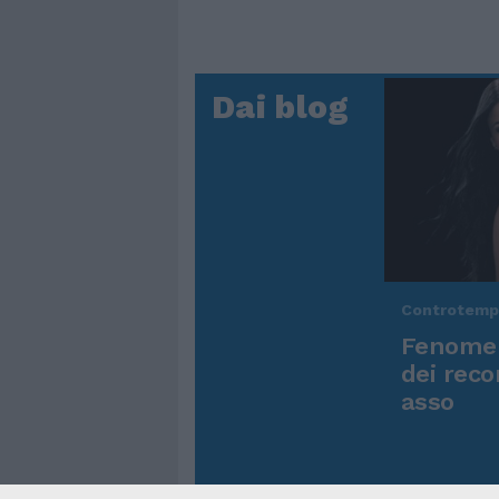
Dai blog
Controtem
Fenomen
dei reco
asso