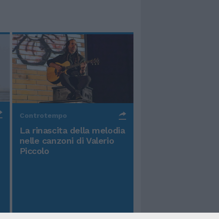
Controtempo
La rinascita della melodia
nelle canzoni di Valerio
Piccolo