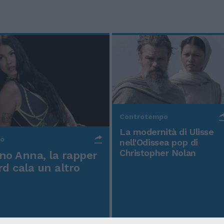
Controtempo
La modernità di Ulisse
po
nell'Odissea pop di
Christopher Nolan
o Anna, la rapper
rd cala un altro