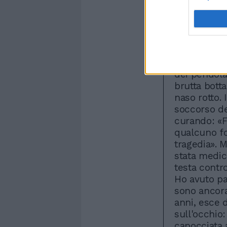
ambulanza. 
disposizion
(51 in codic
ospedali: al
San Pietro, 
Monterotond
dei pendolar
brutta botta
naso rotto. 
soccorso de
curando: «F
qualcuno fo
tragedia». M
stata medic
testa contr
Ho avuto pa
sono ancora
anni, esce 
sull'occhio:
capocciata 