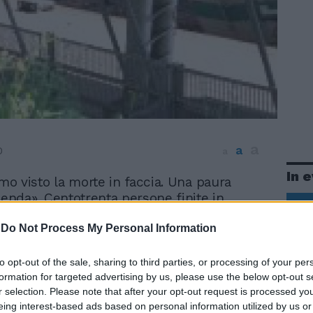
a
a
0
a
In 
mo visto la morte in faccia. Una paura
enda». Centotrenta persone finite in
ssuna è grave. C'è chi si è rotto il naso,
-
Do Not Process My Personal Information
to con violenza la testa e chi si è tagliato
 o sugli occhi. Ma la vera ferita è stata la
 che sono stati gli psicologi a dover fare il
to opt-out of the sale, sharing to third parties, or processing of your per
grande quando i primi passeggeri sono
formation for targeted advertising by us, please use the below opt-out s
r selection. Please note that after your opt-out request is processed y
arrivare negli ospedali. Sono stati momenti
eing interest-based ads based on personal information utilized by us or
ico quelli che hanno vissuto i pendolari