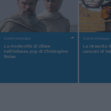
Controtempo
Controtempo
La modernità di Ulisse
La rinascita 
nell'Odissea pop di Christopher
canzoni di Va
Nolan