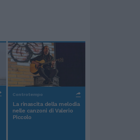
Controtempo
La rinascita della melodia
nelle canzoni di Valerio
Piccolo