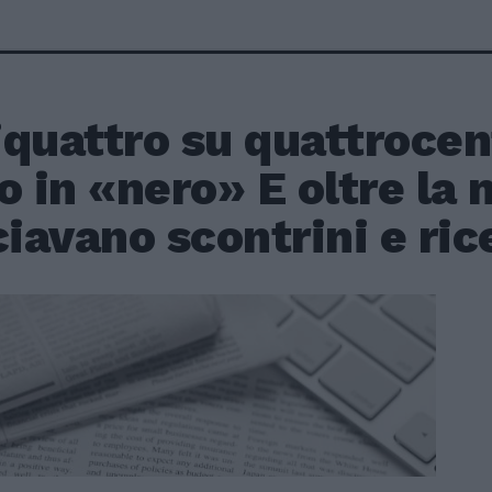
iquattro su quattroce
o in «nero» E oltre la
ciavano scontrini e ric