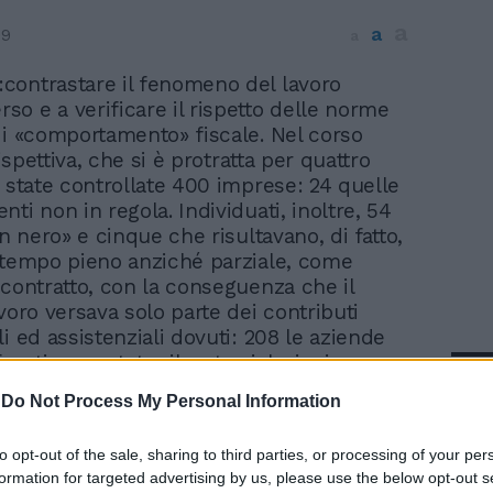
a
a
09
a
o:contrastare il fenomeno del lavoro
o e a verificare il rispetto delle norme
di «comportamento» fiscale. Nel corso
à ispettiva, che si è protratta per quattro
o state controllate 400 imprese: 24 quelle
ti non in regola. Individuati, inoltre, 54
in nero» e cinque che risultavano, di fatto,
 tempo pieno anziché parziale, come
 contratto, con la conseguenza che il
voro versava solo parte dei contributi
i ed assistenziali dovuti: 208 le aziende
ronti sono state rilevate violazioni
In 
li scontrini e le ricevute fiscali. Dall'inizio
-
Do Not Process My Personal Information
ono 1340 i lavoratori irregolari scovati dai
del comando Provinciale di Roma durante
to opt-out of the sale, sharing to third parties, or processing of your per
razioni di controllo. La prevenzione e la
formation for targeted advertising by us, please use the below opt-out s
degli illeciti in materia di sfruttamento