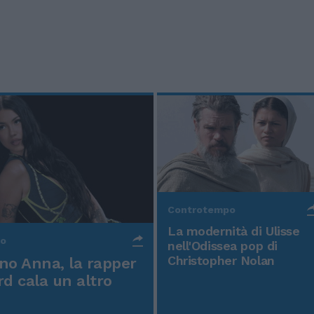
Controtempo
La modernità di Ulisse
po
nell'Odissea pop di
Christopher Nolan
o Anna, la rapper
rd cala un altro