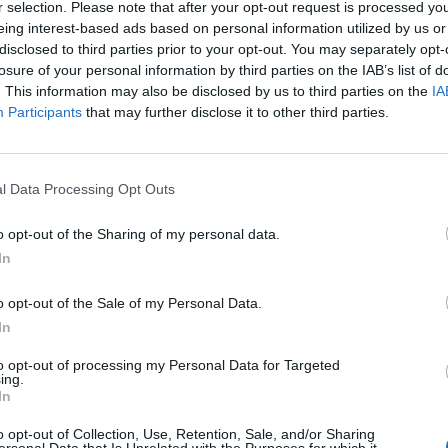
r selection. Please note that after your opt-out request is processed y
ero, irregolare e del caporalato, con
eing interest-based ads based on personal information utilized by us or
 alla specifica normativa e ai connessi
disclosed to third parties prior to your opt-out. You may separately opt-
idenziali e tributari, rientra tra gli impegni
losure of your personal information by third parties on the IAB’s list of
la Guardia di Finanza nell'ambito del «Patto
. This information may also be disclosed by us to third parties on the
IA
ura». «È giusto che i verificatori facciano
Participants
that may further disclose it to other third parties.
ro e noi siamo i primi a sostenere con
e bisogna stare alle regole - sottolinea il
Le
 della Confcommercio Cesare Pambianchi
da
l Data Processing Opt Outs
ella concorrenza sleale si riversa su tutta
Rudy Giuliani a Come States?
Le
Trump, Meloni e la strategia
ia, che comunque non deve essere
o opt-out of the Sharing of my personal data.
americana
ta come tale. Per quanto riguarda il lavoro
In
nciammo anche noi alcuni episodi
 Centro agroalimentare di Roma all'inizio
o opt-out of the Sale of my Personal Data.
Per debellarlo, però, è necessario frenare
In
one clandestina, regolarizzare, per quanto
i sta in Italia e già lavora e portare il più
to opt-out of processing my Personal Data for Targeted
ing.
ll'emersione del fenomeno».
In
o opt-out of Collection, Use, Retention, Sale, and/or Sharing
ersonal Data that Is Unrelated with the Purposes for which it