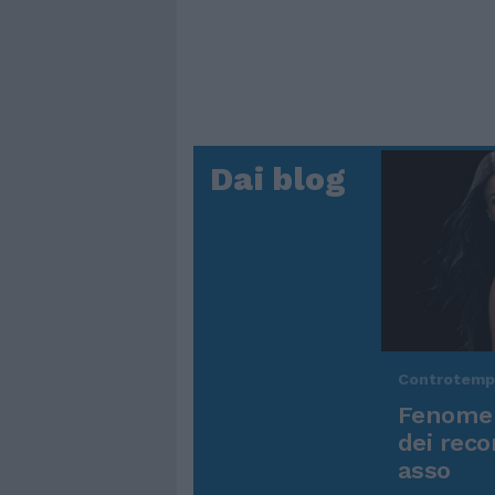
Dai blog
Controtem
Fenomen
dei reco
asso