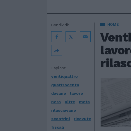
HOME
Condividi:
Vent
lavor
rilas
Esplora:
ventiquattro
quattrocento
davano
lavoro
nero
oltre
meta
rilasciavano
scontrini
ricevute
fiscali