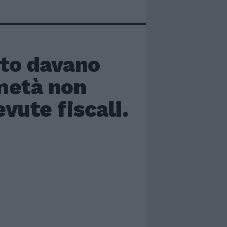
nto davano
 metà non
evute fiscali.