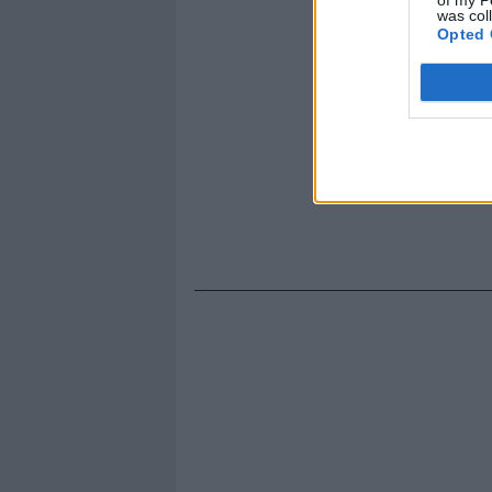
was col
Opted 