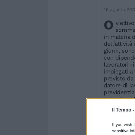
16 agosto 20
O
viettiv
sommers
in materia 
dell'attivit
giorni, son
con dipenden
lavoratori «
impiegati a
previsto da
datore di la
previdenzial
nei cui conf
riguardanti g
Il Tempo 
dell'anno, s
finanzieri 
If you wish 
le varie ope
sensitive in
repressione 