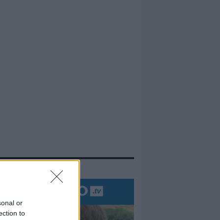
evidenza
sonal or
ection to