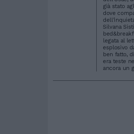
già stato ag
dove compar
dell'inquiet
Silvana Sist
bed&breakfa
legata al le
esplosivo d
ben fatto, d
era teste n
ancora un gi