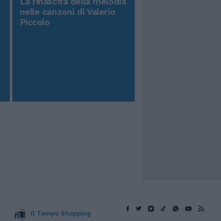
La rinascita della melodia
nelle canzoni di Valerio
Piccolo
Il Tempo Shopping