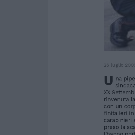
26 luglio 200
U
na pip
sindaca
XX Settembr
rinvenuta la
con un corp
finita ieri i
carabinieri 
preso la sc
l'hanno port