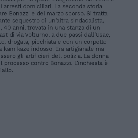
li arresti domiciliari. La seconda storia
e Bonazzi è del marzo scorso. Si tratta
ante sequestro di un'altra sindacalista,
i, 40 anni, trovata in una stanza di un
st di via Volturno, a due passi dall'Usae,
tto, drogata, picchiata e con un corpetto
a kamikaze indosso. Era artigianale ma
issero gli artificieri dell polizia. La donna
el processo contro Bonazzi. L'inchiesta è
allo.