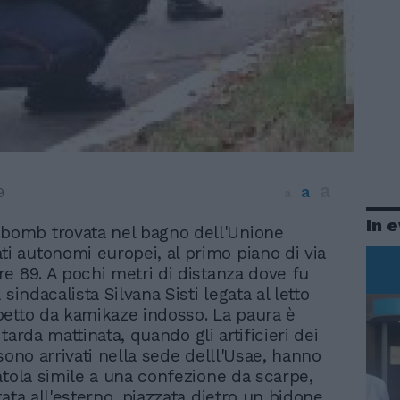
a
a
9
a
In 
ebomb trovata nel bagno dell'Unione
ti autonomi europei, al primo piano di via
e 89. A pochi metri di distanza dove fu
 sindacalista Silvana Sisti legata al letto
etto da kamikaze indosso. La paura è
n tarda mattinata, quando gli artificieri dei
sono arrivati nella sede delll'Usae, hanno
atola simile a una confezione da scarpe,
ata all'esterno, piazzata dietro un bidone