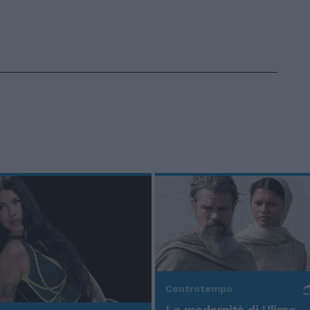
Controtempo
La modernità di Ulisse