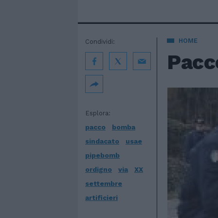
HOME
Condividi:
Pacc
Esplora:
pacco
bomba
sindacato
usae
pipebomb
ordigno
via
XX
settembre
artificieri