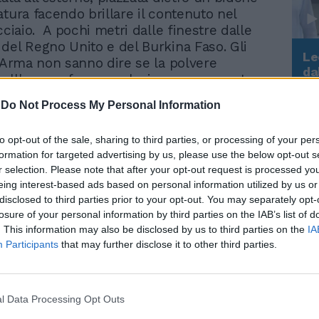
atura facendo brillare il contenuto nel
cciaio. A pochi metri dalle finestre dalle
del Regno Unito e del Burkina Faso. Gli
Le
l'Arma non sanno dire se la polvere
da
ell'arnese fosse esplosiva oppure no. Lo
Rudy Giuliani a Come States?
Le
 le analisi. Ad avvisare i militari della
Trump, Meloni e la strategia
-
Do Not Process My Personal Information
ata una telefonata arrivata al centralino
americana
e 11,30. Una voce maschile: «Nella sede
to opt-out of the sale, sharing to third parties, or processing of your per
è un ordigno». I carabinieri hanno subito
formation for targeted advertising by us, please use the below opt-out s
 sindacato e poi sono corsi a disinnescare.
r selection. Please note that after your opt-out request is processed y
no arrivati gli esperti del Ris (la
eing interest-based ads based on personal information utilized by us or
e anche del Ros, il Reparto operativo
disclosed to third parties prior to your opt-out. You may separately opt-
erò non cominciano da qui le indagini
losure of your personal information by third parties on the IAB’s list of
Nucleo investigativo di via In Selci diretto
. This information may also be disclosed by us to third parties on the
IA
e Lorenzo Sabatino, e coordinate dal
Participants
that may further disclose it to other third parties.
del Reparto operativo, il colonnello
agnazzo. La dinamica dei fatti comincia
a prima. Due persone, un uomo e una
l Data Processing Opt Outs
ono al primo piano di via XX Settembre. La