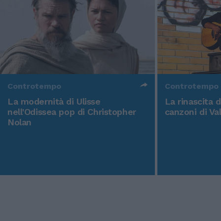
Controtempo
Controtempo
La modernità di Ulisse
La rinascita 
nell'Odissea pop di Christopher
canzoni di Va
Nolan