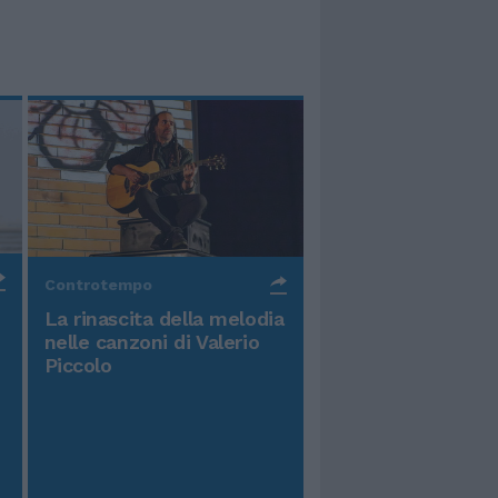
Controtempo
La rinascita della melodia
nelle canzoni di Valerio
Piccolo