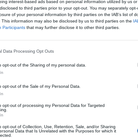
enza avere alcun contatto fisico come
eing interest-based ads based on personal information utilized by us or
decreto del Governo. Agnelli, forse perché
disclosed to third parties prior to your opt-out. You may separately opt-
losure of your personal information by third parties on the IAB’s list of
atori sono scappati oppure sono in
. This information may also be disclosed by us to third parties on the
IA
er la positività di Rugani e Matuidi, vuole
Le
Participants
that may further disclose it to other third parties.
a siamo così sicuri che non sia interesse
da
Rudy Giuliani a Come States?
 che voglia di salvaguardare la salute
Le
Trump, Meloni e la strategia
resto, Agnelli voleva giocare contro l'Inter
americana
rte, magari spostandola a lunedì 2 marzo
l Data Processing Opt Outs
ergenza. Poi sappiamo tutti come sia
ire, tutti felici, sorpasso Juve, bianconeri
o opt-out of the Sharing of my personal data.
a Uefa dell'amico Ceferin pronta a
In
che, in caso di stop definitivo, la Juve sarà
nt'è, intanto Higuain ha violato la
o opt-out of the Sale of my Personal Data.
di 14 giorni col permesso della Juve di
In
 conta più di quello del ministro
to opt-out of processing my Personal Data for Targeted
eppure nessuno si è preoccupato della
ing.
 argentini o di bosniaci e tedeschi visto
In
janic e Khedira sarebbero tornati in
o opt-out of Collection, Use, Retention, Sale, and/or Sharing
 va l'Italia dove solo Lotito non si piega ai
ersonal Data that Is Unrelated with the Purposes for which it
lected.
tta contro chi vuole decidere tutto.