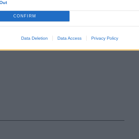
Out
unica vera colpa del numero uno
te e non voler accodarsi ad altri club ed
CONFIRM
tro vassallo del principe Agnelli.
Data Deletion
Data Access
Privacy Policy