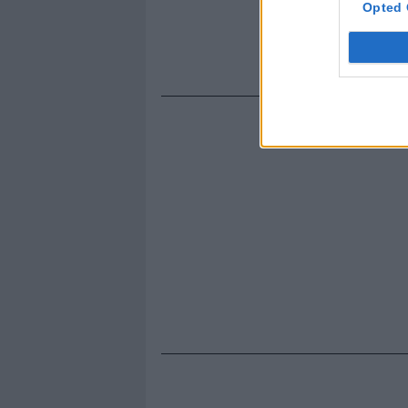
Opted 
Insomma l'
biancoceles
essere un al