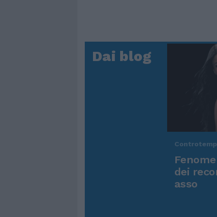
Dai blog
Controtem
Fenomen
dei reco
asso