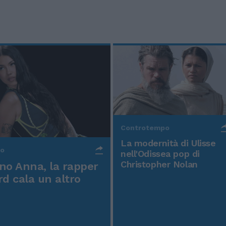
Controtempo
La modernità di Ulisse
po
nell'Odissea pop di
Christopher Nolan
o Anna, la rapper
rd cala un altro