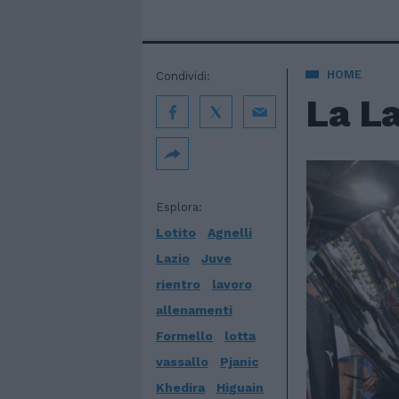
HOME
Condividi:
La La
Esplora:
Lotito
Agnelli
Lazio
Juve
rientro
lavoro
allenamenti
Formello
lotta
vassallo
Pjanic
Khedira
Higuain