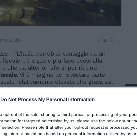
a
a
gno 2026
a
S - "L'Italia trarrebbe vantaggio da un
 fiscale più equo e più favorevole alla
tre che da ulteriori sforzi per ridurre
iscale
. Vi è margine per spostare parte
fiscale relativamente elevato che grava sul
o altre basi imponibili attualmente
In 
ate, tra cui il patrimonio e le successioni".
-
Do Not Process My Personal Information
nel documento di lavoro dei servizi della
to opt-out of the sale, sharing to third parties, or processing of your per
e Ue che accompagna i documenti del
formation for targeted advertising by us, please use the below opt-out s
uropeo.
r selection. Please note that after your opt-out request is processed y
eing interest-based ads based on personal information utilized by us or