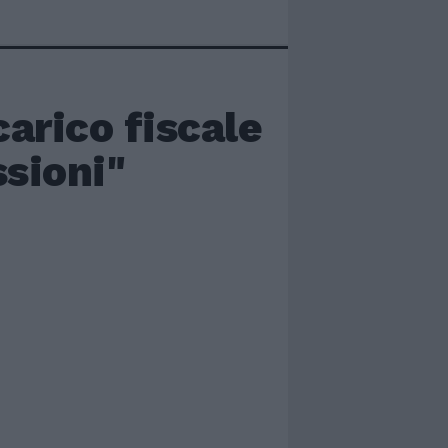
arico fiscale
ssioni"