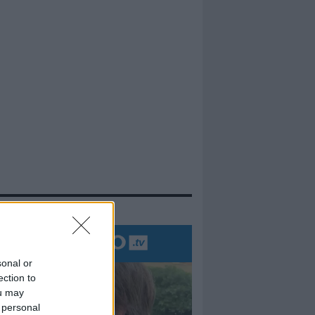
evidenza
sonal or
ection to
ou may
 personal