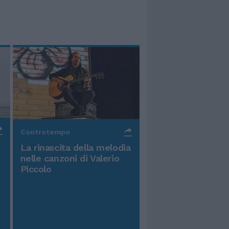
Controtempo
La rinascita della melodia
nelle canzoni di Valerio
Piccolo