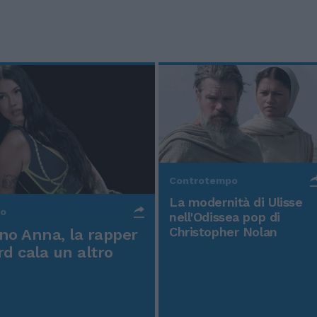
Controtempo
La modernità di Ulisse
po
nell'Odissea pop di
Christopher Nolan
o Anna, la rapper
rd cala un altro