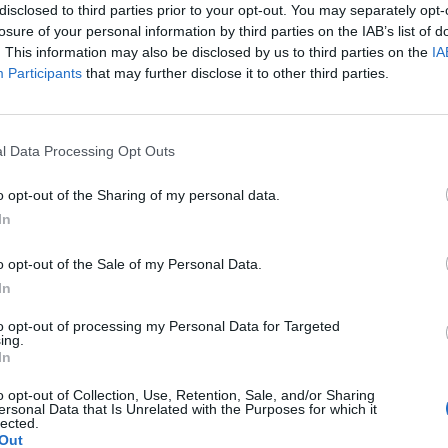
disclosed to third parties prior to your opt-out. You may separately opt-
losure of your personal information by third parties on the IAB’s list of
. This information may also be disclosed by us to third parties on the
IA
Participants
that may further disclose it to other third parties.
Le
da
l Data Processing Opt Outs
Rudy Giuliani a Come States?
Le
Trump, Meloni e la strategia
o opt-out of the Sharing of my personal data.
americana
In
o opt-out of the Sale of my Personal Data.
In
to opt-out of processing my Personal Data for Targeted
ing.
In
o opt-out of Collection, Use, Retention, Sale, and/or Sharing
ersonal Data that Is Unrelated with the Purposes for which it
lected.
Out