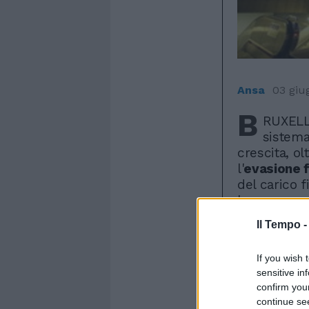
Ansa
03 giu
B
RUXELLE
sistema
crescita, ol
l'
evasione f
del carico 
lavoro vers
sottoutilizz
Il Tempo 
Lo si legge 
If you wish 
Commission
sensitive in
Semestre e
confirm you
continue se