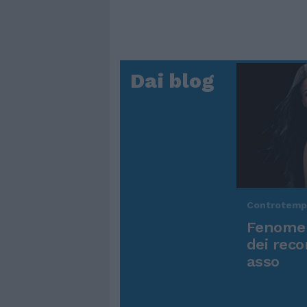
Dai blog
Controtem
Fenomen
dei reco
asso