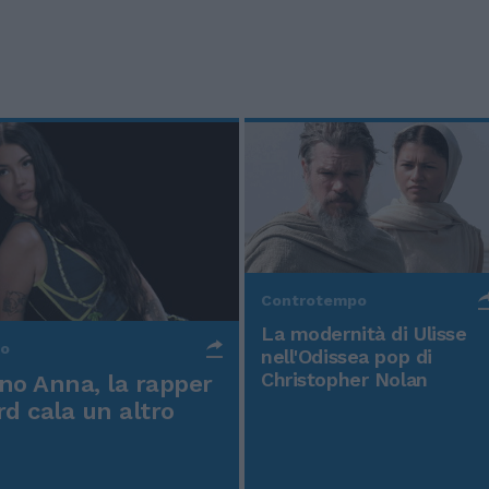
Controtempo
La modernità di Ulisse
po
nell'Odissea pop di
Christopher Nolan
o Anna, la rapper
rd cala un altro