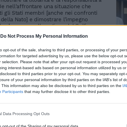
'Ue nell'affrontare una situazione che
ti gli Stati membri [anche nei confronti
i della Nato] e dimostrare l'impegno
 la
sicurezza
nella regione del Golfo;
 consentire a tutti gli Stati membri di
-
Do Not Process My Personal Information
inanziariamente, attraverso i costi comuni
ione, coloro che sono disposti e in grado
Le
to opt-out of the sale, sharing to third parties, or processing of your per
re; giuridico: fornire una base giuridica Ue
da
formation for targeted advertising by us, please use the below opt-out s
Rudy Giuliani a Come States?
mmediatamente applicabile (mandato
Le
r selection. Please note that after your opt-out request is processed y
Trump, Meloni e la strategia
li Stati membri disposti a impegnare
eing interest-based ads based on personal information utilized by us or
americana
disclosed to third parties prior to your opt-out. You may separately opt-
losure of your personal information by third parties on the IAB’s list of
e di sminamento consisterebbe nel
. This information may also be disclosed by us to third parties on the
IA
la presenza di mine lungo le rotte
Participants
that may further disclose it to other third parties.
e
neutralizzare
tali mine prima che
 Pur mantenendo una struttura di
ontrollo (C2) distinta per l'operazione
l Data Processing Opt Outs
rtier generale operativo, Larissa), l'Ue
presentata nel coordinamento politico
o opt-out of the Sharing of my personal data.