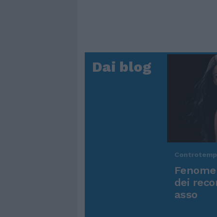
Dai blog
Controtem
Fenomen
dei reco
asso