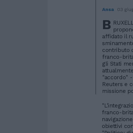
Ansa
03 giu
B
RUXELLE
propone
affidato il 
sminament
contributo d
franco-brita
gli Stati m
attualmente
"accordo" - 
Reuters e c
missione po
"L'integrazi
franco-brita
navigazione
obiettivi co
"Politico: d