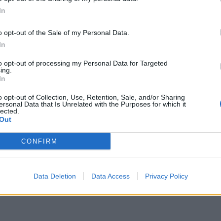
ione e associata ai suoi processi di
In
ne politico-militare. "Il ruolo essenziale
zione dei Volenterosi rimane fondamentale
o opt-out of the Sale of my Personal Data.
el mobilitare tutti i partner, in particolare
In
e, per fornire protezione alle forze e
lementari di sminamento".
to opt-out of processing my Personal Data for Targeted
ing.
In
i della
Difesa Ue
torneranno ad esaminare
o opt-out of Collection, Use, Retention, Sale, and/or Sharing
nformale di Cipro di settimana prossima.
ersonal Data that Is Unrelated with the Purposes for which it
lected.
Out
CONFIRM
Data Deletion
Data Access
Privacy Policy