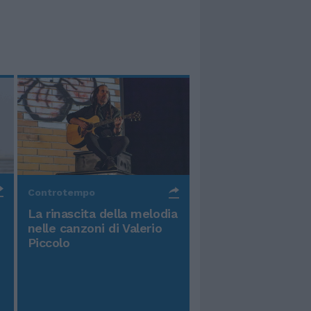
Controtempo
La rinascita della melodia
nelle canzoni di Valerio
Piccolo