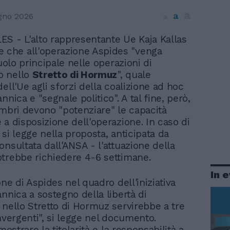
a
a
gno 2026
a
S - L'alto rappresentante Ue Kaja Kallas
 che all'operazione Aspides "venga
ruolo principale nelle operazioni di
o nello
Stretto di Hormuz
", quale
ell'Ue agli sforzi della coalizione ad hoc
nnica e "segnale politico". A tal fine, però,
embri devono "potenziare" le capacità
 a disposizione dell'operazione. In caso di
si legge nella proposta, anticipata da
onsultata dall'ANSA - l'attuazione della
trebbe richiedere 4-6 settimane.
In 
one di Aspides nel quadro dell'iniziativa
nnica a sostegno della libertà di
 nello Stretto di Hormuz servirebbe a tre
nvergenti", si legge nel documento.
imostrare la titolarità e la responsabilità a