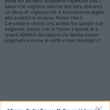
parte noi diciamo dobbiamo rispettare tutti i
paesi che vogliono aderire dall'altra abbiamo
un tema di urgenza che è sicuramente legato
alla questione Ucraina. Penso che il
Cancelliere cerchi una sintesi tra queste due
esigenze, penso che di fronte a questi di a
questi dibattiti dell'approccio debba essere
pragmatico come al solito e non ideologico".