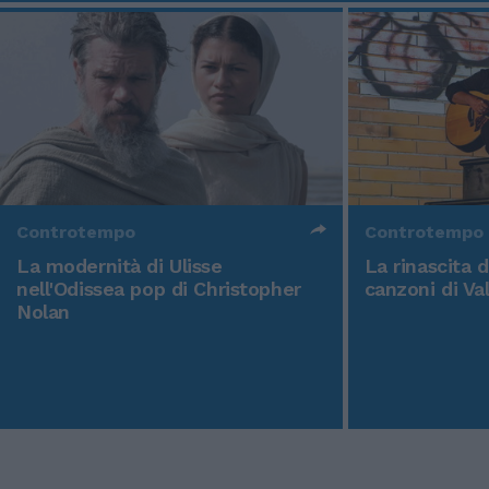
Controtempo
Controtempo
La modernità di Ulisse
La rinascita 
nell'Odissea pop di Christopher
canzoni di Va
Nolan