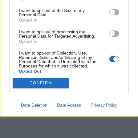
Governo italiano per creare due popoli e due
Stati, aiutando davvero il popolo palestinese e
I want to opt-out of the Sale of my
non altri che invece stringevano accordi e
Personal Data.
Opted In
andavano a braccetto con chi finanziava
Hamas danneggiando il popolo palestinese».
I want to opt-out of processing my
Argomentazioni accolte da proteste da parte
Personal Data for Targeted Advertising.
Opted In
delle opposizioni.
I want to opt-out of Collection, Use,
Retention, Sale, and/or Sharing of my
Personal Data that Is Unrelated with the
Purposes for which it was collected.
Opted Out
CONFIRM
Data Deletion
Data Access
Privacy Policy