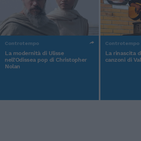
Controtempo
Controtempo
La modernità di Ulisse
La rinascita 
nell'Odissea pop di Christopher
canzoni di Va
Nolan