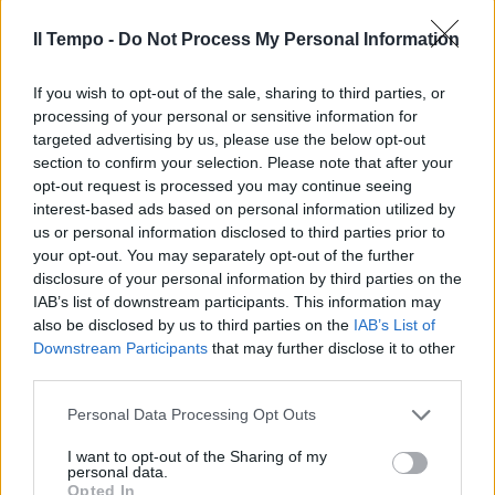
dalle opposizioni perché Fratelli d'Italia aveva
Il Tempo -
Do Not Process My Personal Information
già chiesto la presenza di Piantedosi, sullo
stesso argomento. Bersaglio delle critiche il
vicepresidente Fabio Rampelli, in quel
If you wish to opt-out of the sale, sharing to third parties, or
momento alla guida dell'Aula. «Siccome è
processing of your personal or sensitive information for
targeted advertising by us, please use the below opt-out
emerso un flusso di denaro importante che
section to confirm your selection. Please note that after your
dall'Italia è uscito all'estero in modo
opt-out request is processed you may continue seeing
irregolare, credo se questo crei dei problemi
interest-based ads based on personal information utilized by
internazionali e abbia complicato anche
us or personal information disclosed to third parties prior to
alcune relazioni», ha sottolineato Donzelli,
your opt-out. You may separately opt-out of the further
spiegando il motivo della sua richiesta.
disclosure of your personal information by third parties on the
«Chiedo e confermo -ha ribadito l'esponente
IAB’s list of downstream participants. This information may
di Fdi- che il ministro Tajani venga in
also be disclosed by us to third parties on the
IAB’s List of
quest'Aula a dirci quanto per colpa delle
Downstream Participants
that may further disclose it to other
opposizioni e se si sono complicate le
third parties.
relazioni internazionali e se queste
Personal Data Processing Opt Outs
opposizioni, con la loro sciagurata
irresponsabilità, hanno danneggiato il
I want to opt-out of the Sharing of my
percorso di pace che ha portato avanti il
personal data.
Opted In