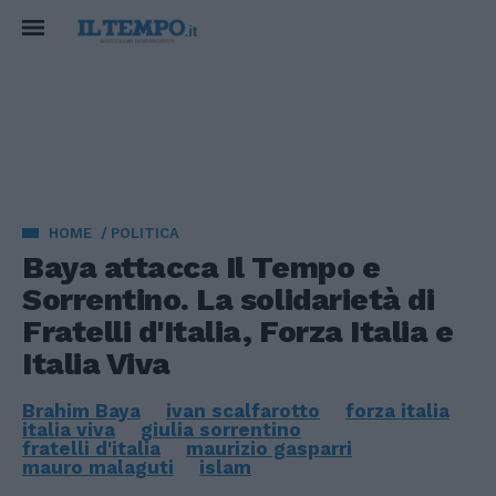
HOME
POLITICA
Baya attacca Il Tempo e
Sorrentino. La solidarietà di
Fratelli d'Italia, Forza Italia e
Italia Viva
Brahim Baya
ivan scalfarotto
forza italia
italia viva
giulia sorrentino
fratelli d'italia
maurizio gasparri
mauro malaguti
islam