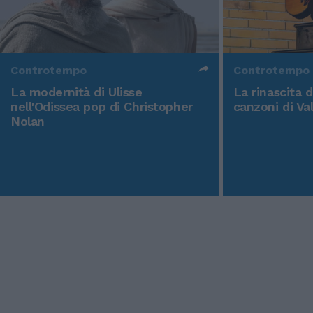
Controtempo
Controtempo
La modernità di Ulisse
La rinascita 
nell'Odissea pop di Christopher
canzoni di Va
Nolan