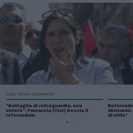
Sullo stesso argomento:
"Battaglia di retroguardia, non
Referendu
voterò": Fumarola (Cisl) boccia il
abusarne.
referendum
di utile"