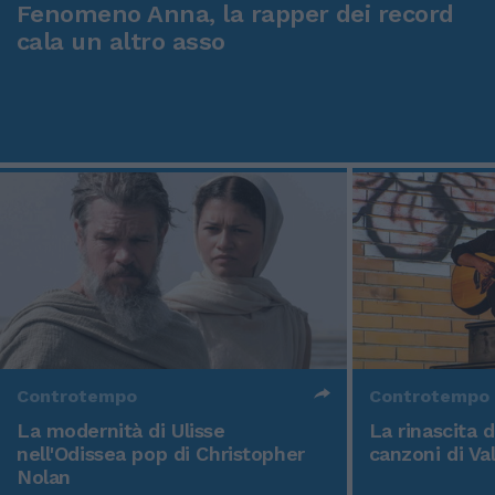
Fenomeno Anna, la rapper dei record
cala un altro asso
Controtempo
Controtempo
La modernità di Ulisse
La rinascita 
nell'Odissea pop di Christopher
canzoni di Va
Nolan