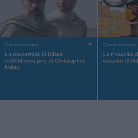
Controtempo
Controtempo
La modernità di Ulisse
La rinascita 
nell'Odissea pop di Christopher
canzoni di Va
Nolan