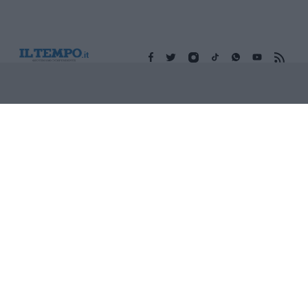
Edicola digitale
Il Tempo Shopping
Cookie Policy
Privacy Policy
Condizioni Generali
Contatti
Pubblicità
Credits
Modello 231
Preferenze Privacy
Assistenza
Sede legale: Piazza Colonna, 366 - 00187 Roma CF e P. Iva e
Iscriz. Registro Imprese Roma: 13486391009 REA Roma n°
1450962 Cap. Sociale € 25.000,00 i.v. © Copyright IlTempo. Srl -
ISSN (sito web): 1721-4084
TORNA SU