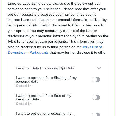
targeted advertising by us, please use the below opt-out
in effetti si è avuta. In seguito, ci si è
section to confirm your selection. Please note that after your
aggrappati sugli specchi, con una posizione
opt-out request is processed you may continue seeing
che non ha tenuto conto dei passi in avanti
interest-based ads based on personal information utilized by
compiuti. Temo che siamo stati troppo
us or personal information disclosed to third parties prior to
condizionati dall’ansia della competizione
your opt-out. You may separately opt-out of the further
interna. Queste vicende vanno valutate nel
disclosure of your personal information by third parties on the
confronto europeo, non solo nazionale».
IAB’s list of downstream participants. This information may
also be disclosed by us to third parties on the
IAB’s List of
Downstream Participants
that may further disclose it to other
third parties.
Personal Data Processing Opt Outs
Picierno smonta la polemica:
I want to opt-out of the Sharing of my
"Surreale, non si incontra solo
personal data.
chi la pensa come te"
Opted In
I want to opt-out of the Sale of my
Personal Data.
Opted In
I want to opt-out of processing my