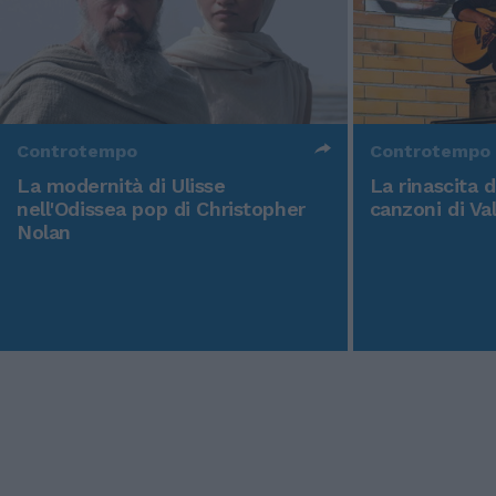
Controtempo
Controtempo
La modernità di Ulisse
La rinascita 
nell'Odissea pop di Christopher
canzoni di Va
Nolan