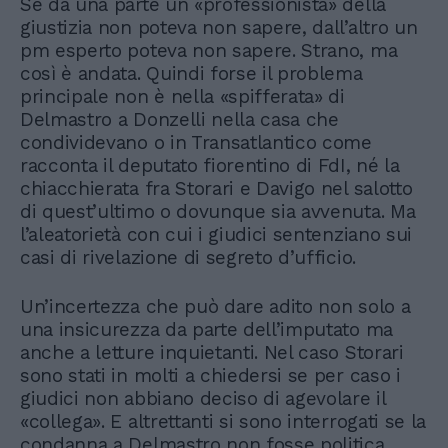
Se da una parte un «professionista» della
giustizia non poteva non sapere, dall’altro un
pm esperto poteva non sapere. Strano, ma
così è andata. Quindi forse il problema
principale non è nella «spifferata» di
Delmastro a Donzelli nella casa che
condividevano o in Transatlantico come
racconta il deputato fiorentino di FdI, né la
chiacchierata fra Storari e Davigo nel salotto
di quest’ultimo o dovunque sia avvenuta. Ma
l’aleatorietà con cui i giudici sentenziano sui
casi di rivelazione di segreto d’ufficio.
Un’incertezza che può dare adito non solo a
una insicurezza da parte dell’imputato ma
anche a letture inquietanti. Nel caso Storari
sono stati in molti a chiedersi se per caso i
giudici non abbiano deciso di agevolare il
«collega». E altrettanti si sono interrogati se la
condanna a Delmastro non fosse politica.