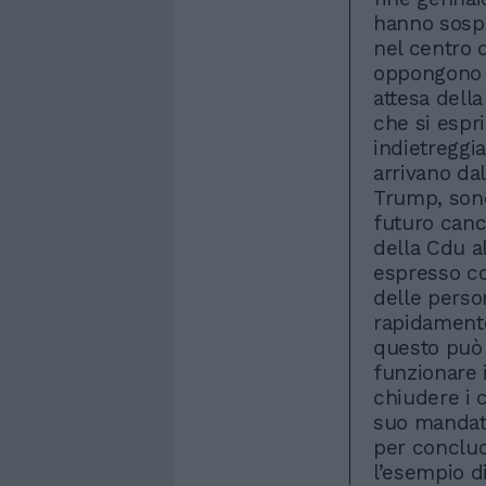
hanno sospe
nel centro d
oppongono a
attesa della
che si espr
indietreggi
arrivano da
Trump, sono 
futuro canc
della Cdu al
espresso cos
delle perso
rapidamente
questo può 
funzionare 
chiudere i 
suo mandato
per conclud
l’esempio di