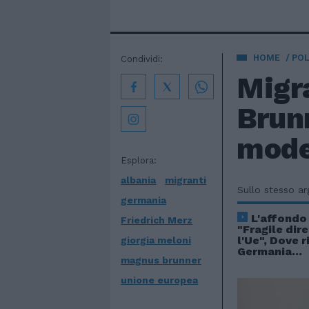
HOME
POL
Condividi:
Migra
Brun
mode
Esplora:
albania
migranti
Sullo stesso a
germania
L'affondo 
Friedrich Merz
"Fragile dir
l'Ue", Dove r
giorgia meloni
Germania...
magnus brunner
unione europea