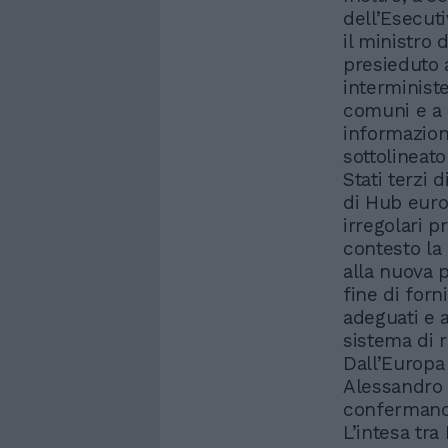
dell’Esecuti
il ministro 
presieduto 
interministe
comuni e a f
informazioni
sottolineato
Stati terzi 
di Hub europ
irregolari p
contesto la
alla nuova p
fine di forn
adeguati e 
sistema di 
Dall’Europa 
Alessandro 
confermano 
L’intesa tra