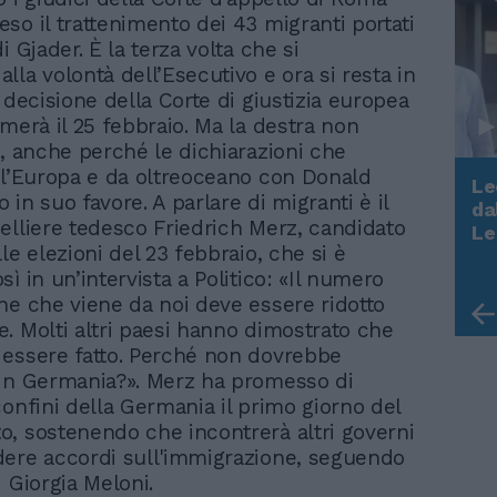
so il trattenimento dei 43 migranti portati
i Gjader. È la terza volta che si
lla volontà dell’Esecutivo e ora si resta in
 decisione della Corte di giustizia europea
imerà il 25 febbraio. Ma la destra non
a, anche perché le dichiarazioni che
ll’Europa e da oltreoceano con Donald
Le
in suo favore. A parlare di migranti è il
da
Rudy Giuliani a Come States?
elliere tedesco Friedrich Merz, candidato
Le
Trump, Meloni e la strategia
le elezioni del 23 febbraio, che si è
americana
ì in un’intervista a Politico: «Il numero
ne che viene da noi deve essere ridotto
. Molti altri paesi hanno dimostrato che
essere fatto. Perché non dovrebbe
in Germania?». Merz ha promesso di
confini della Germania il primo giorno del
, sostenendo che incontrerà altri governi
ere accordi sull'immigrazione, seguendo
 Giorgia Meloni.