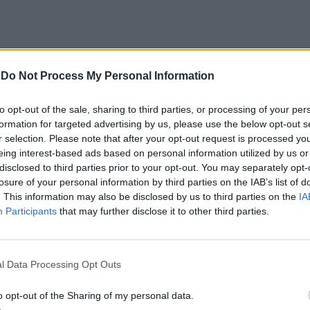
-
Do Not Process My Personal Information
Video su questo argomento
L'affondo di Meloni:
to opt-out of the sale, sharing to third parties, or processing of your per
"Fragile dire che prevale
formation for targeted advertising by us, please use the below opt-out s
l'Ue", Dove rimpatria la
r selection. Please note that after your opt-out request is processed y
Germania...
eing interest-based ads based on personal information utilized by us or
disclosed to third parties prior to your opt-out. You may separately opt-
losure of your personal information by third parties on the IAB’s list of
. This information may also be disclosed by us to third parties on the
IA
Participants
that may further disclose it to other third parties.
riva un altro importante endorsement per il
l Data Processing Opt Outs
gnus Brunner, il commissario europeo
ri interni e la migrazione, ha incontrato ieri
o opt-out of the Sharing of my personal data.