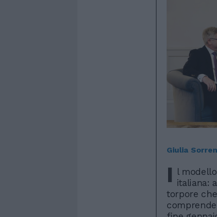
Giulia Sorre
I
l modello
italiana:
torpore che
comprenderl
fine gennai