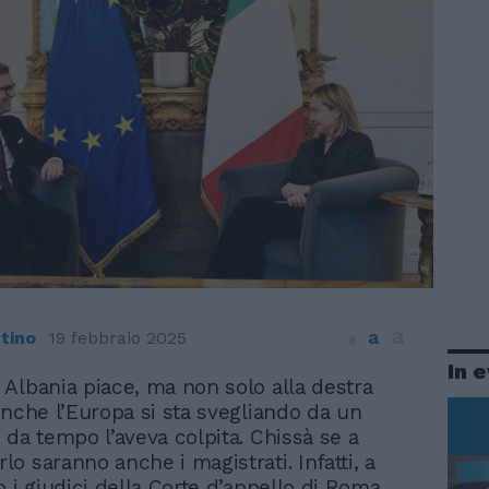
a
a
ntino
19 febbraio 2025
a
In 
 Albania piace, ma non solo alla destra
 anche l’Europa si sta svegliando da un
 da tempo l’aveva colpita. Chissà se a
o saranno anche i magistrati. Infatti, a
o i giudici della Corte d’appello di Roma