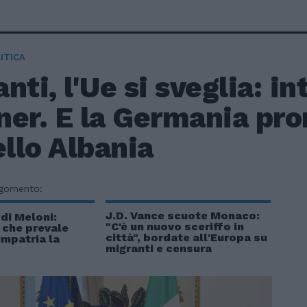
ITICA
nti, l'Ue si sveglia: i
ner. E la Germania pro
llo Albania
rgomento:
J.D. Vance scuote Monaco:
di Meloni:
"C'è un nuovo sceriffo in
e che prevale
città", bordate all'Europa su
impatria la
migranti e censura