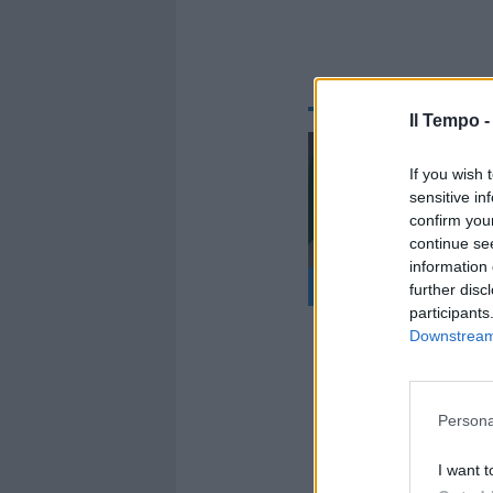
Il Tempo 
If you wish 
sensitive in
confirm you
continue se
information 
further disc
participants
Downstream 
Intanto, ar
Persona
governo: Ma
per gli Affa
I want t