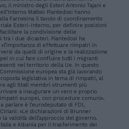
vo, il ministro degli Esteri Antonio Tajani e
dell’Interno Matteo Piantedosi hanno
alla Farnesina il tavolo di coordinamento
riale Esteri-Interno, per definire posizioni
acilitare la condivisione delle
 tra i due dicasteri. Piantedosi ha
 «l’importanza di effettuare rimpatri in
diversi da quelli di origine e la realizzazione
ei in cui fare confluire tutti i migranti
resenti nel territorio della Ue. In questo
 Commissione europea sta già lavorando
roposta legislativa in tema di rimpatri, al
ire agli Stati membri strumenti più
arrivare a inaugurare un vero e proprio
rimpatri europei, con procedure comuni».
a parlare è l’eurodeputato di FDI,
Ciriani: «Le dichiarazioni di Brunner
la validità dell’approccio del governo.
 Italia e Albania per il trasferimento dei