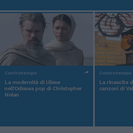
Controtempo
Controtempo
La modernità di Ulisse
La rinascita 
nell'Odissea pop di Christopher
canzoni di Va
Nolan