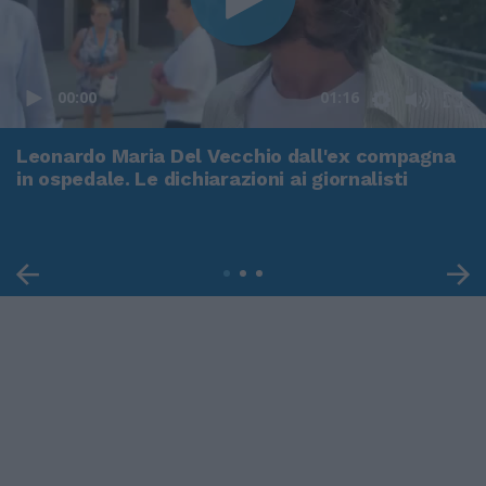
00:00
01:16
Leonardo Maria Del Vecchio dall'ex compagna
in ospedale. Le dichiarazioni ai giornalisti