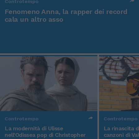
Controtempo
Fenomeno Anna, la rapper dei record
cala un altro asso
Controtempo
Controtempo
La modernità di Ulisse
La rinascita 
nell'Odissea pop di Christopher
canzoni di Va