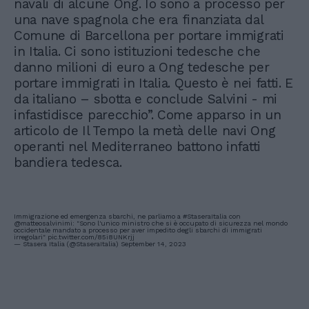
navali di alcune Ong. Io sono a processo per
una nave spagnola che era finanziata dal
Comune di Barcellona per portare immigrati
in Italia. Ci sono istituzioni tedesche che
danno milioni di euro a Ong tedesche per
portare immigrati in Italia. Questo è nei fatti. E
da italiano – sbotta e conclude Salvini - mi
infastidisce parecchio”. Come apparso in un
articolo de Il Tempo la metà delle navi Ong
operanti nel Mediterraneo battono infatti
bandiera tedesca.
Immigrazione ed emergenza sbarchi, ne parliamo a
#StaseraItalia
con
@matteosalvinimi
: "Sono l'unico ministro che si è occupato di sicurezza nel mondo
occidentale mandato a processo per aver impedito degli sbarchi di immigrati
irregolari"
pic.twitter.com/85i8UNKrjj
— Stasera Italia (@StaseraItalia)
September 14, 2023