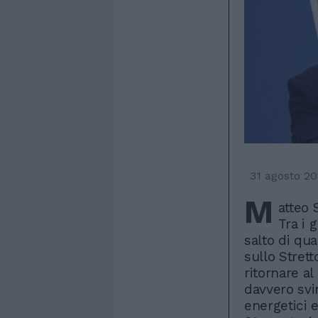
31 agosto 2
M
atteo S
Tra i 
salto di qua
sullo Strett
ritornare a
davvero svi
energetici e