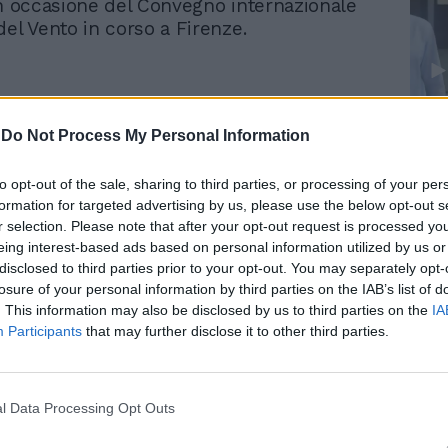
in occasione del Convegno internazionale
del Vento in corso a Firenze.
Le
-
Do Not Process My Personal Information
da
Rudy Giuliani a Come States?
Le
Soluzione anti-rincari e
Trump, Meloni e la strategia
to opt-out of the sale, sharing to third parties, or processing of your per
contro il cambiamento
americana
formation for targeted advertising by us, please use the below opt-out s
climatico: Tajani
r selection. Please note that after your opt-out request is processed y
promuove il nucleare
eing interest-based ads based on personal information utilized by us or
disclosed to third parties prior to your opt-out. You may separately opt-
losure of your personal information by third parties on the IAB’s list of
. This information may also be disclosed by us to third parties on the
IA
Participants
that may further disclose it to other third parties.
l Data Processing Opt Outs
n altro tema su cui sto lavorando è quello