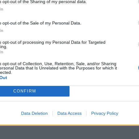
o opt-out of the Sharing of my personal data.
 nucleare, altro fronte ingegneristico su
In
rà che l’Italia torni all’avanguardia. Noi
ndati da Paesi evoluti nel mondo che
o opt-out of the Sale of my Personal Data.
gia nucleare - spiega Salvini in
In
amento - Anche sul tema del nucleare
scire a superare i professionisti del no,
to opt-out of processing my Personal Data for Targeted
a delle forme energetiche più moderne,
ing.
In
 più sicure, più economiche e più
nte compatibili su cui l’Italia non può
o opt-out of Collection, Use, Retention, Sale, and/or Sharing
a guardare".
ersonal Data that Is Unrelated with the Purposes for which it
lected.
Out
CONFIRM
Data Deletion
Data Access
Privacy Policy