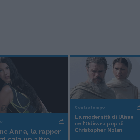
Controtempo
La modernità di Ulisse
po
nell'Odissea pop di
Christopher Nolan
o Anna, la rapper
rd cala un altro