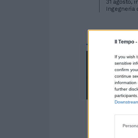
31 agosto, 
Ingegneria 
Il Tempo 
If you wish 
sensitive in
confirm you
continue se
information 
further disc
participants
Downstream 
Persona
"In Italia u