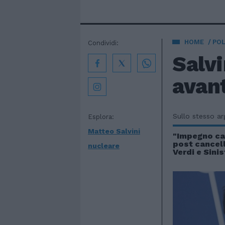
HOME
POL
Condividi:
Salvi
avant
Sullo stesso a
Esplora:
Matteo Salvini
"Impegno car
post cancel
nucleare
Verdi e Sinis