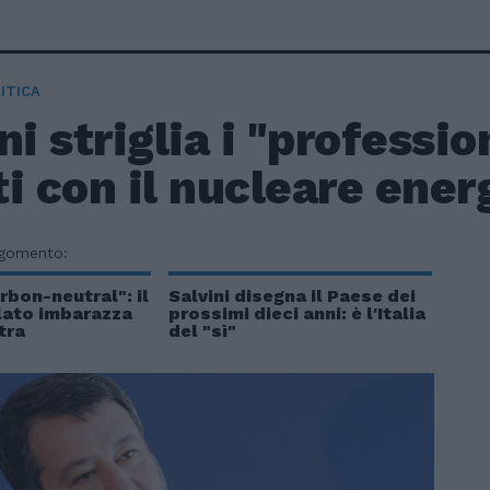
ITICA
ni striglia i "professio
i con il nucleare ener
rgomento:
bon-neutral": il
Salvini disegna il Paese dei
lato imbarazza
prossimi dieci anni: è l'Italia
tra
del "sì"