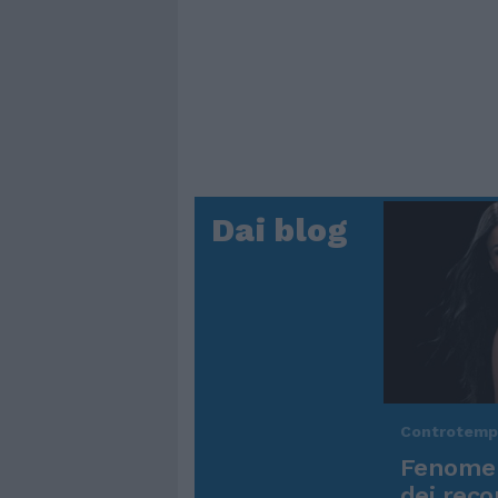
Dai blog
Controtem
Fenomen
dei reco