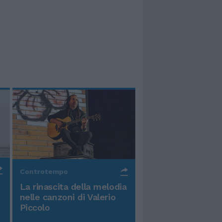
Controtempo
La rinascita della melodia
nelle canzoni di Valerio
Piccolo