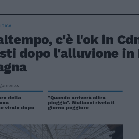
ITICA
ltempo, c'è l'ok in Cdm
sti dopo l'alluvione in
agna
rgomento:
ore della
"Quando arriverà altra
 una
pioggia". Giuliacci rivela il
e virale dopo
giorno peggiore