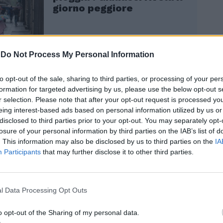
giorno peggiore
-
Do Not Process My Personal Information
to opt-out of the sale, sharing to third parties, or processing of your per
formation for targeted advertising by us, please use the below opt-out s
r selection. Please note that after your opt-out request is processed y
eing interest-based ads based on personal information utilized by us or
rogazioni effettuate dalle imprese ai loro
disclosed to third parties prior to your opt-out. You may separately opt-
nel 2023 per esigenze straordinarie
losure of your personal information by third parties on the IAB’s list of
l’emergenza alluvione in Emilia Romagna
. This information may also be disclosed by us to third parties on the
IA
ono a formare reddito di lavoro
Participants
that may further disclose it to other third parties.
per un importo massimo di 2.500 euro.
 cui tale erogazione dovesse essere
l’importo indicato, la parte eccedente è
l Data Processing Opt Outs
tassazione. Poiché non sono disponibili
 alle erogazioni in oggetto, ai fini della
o opt-out of the Sharing of my personal data.
neficiari si utilizza come proxy della