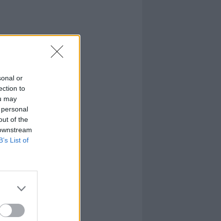
sonal or
ection to
ou may
 personal
out of the
 downstream
B’s List of