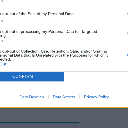
In
ziale quella fruitrice dei fringe benefit.
i elaborazioni effettuate sul modello di
o opt-out of the Sale of my Personal Data.
ne Unica per l’anno di imposta 2021 e dei
In
dipendenti che risiedono nei comuni in
ta che i soggetti beneficiari dei benefit
to opt-out of processing my Personal Data for Targeted
ing.
circa 141 mila. Ipotizzando prudenzialmente
In
icevano una erogazione di importo pari a
 si stima un ammontare agevolabile pari a
o opt-out of Collection, Use, Retention, Sale, and/or Sharing
ersonal Data that Is Unrelated with the Purposes for which it
i di euro. Applicando un’aliquota
lected.
edia del 30 per cento, si stima una
Out
ettito di competenza annua di Irpef di
 milioni di euro, e di -6,2 e -2,3 milioni di
CONFIRM
tivamente di addizionale regionale e
Data Deletion
Data Access
Privacy Policy