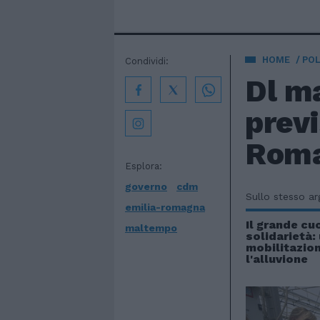
HOME
POL
Condividi:
Dl ma
previ
Rom
Esplora:
governo
cdm
Sullo stesso a
emilia-romagna
Il grande cu
maltempo
solidarietà:
mobilitazion
l'alluvione