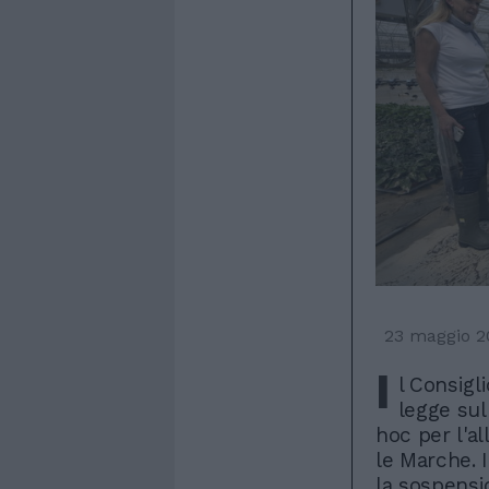
23 maggio 2
I
l Consigl
legge su
hoc per l'a
le Marche. I
la sospensi