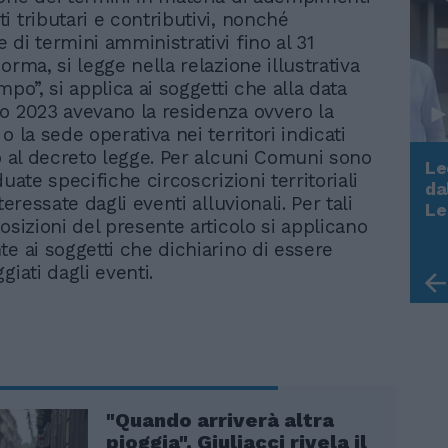
i tributari e contributivi, nonché
 di termini amministrativi fino al 31
orma, si legge nella relazione illustrativa
mpo”, si applica ai soggetti che alla data
o 2023 avevano la residenza ovvero la
o la sede operativa nei territori indicati
to al decreto legge. Per alcuni Comuni sono
Le
duate specifiche circoscrizioni territoriali
da
nteressate dagli eventi alluvionali. Per tali
Rudy Giuliani a Come States?
Le
Trump, Meloni e la strategia
osizioni del presente articolo si applicano
americana
te ai soggetti che dichiarino di essere
giati dagli eventi.
"Quando arriverà altra
pioggia". Giuliacci rivela il