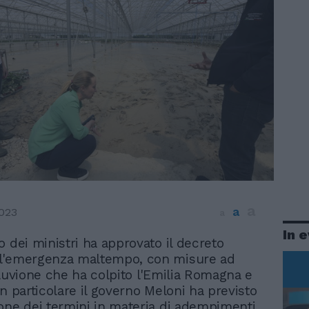
a
a
023
a
In 
io dei ministri ha approvato il decreto
ll'emergenza maltempo, con misure ad
lluvione che ha colpito l'Emilia Romagna e
n particolare il governo Meloni ha previsto
one dei termini in materia di adempimenti