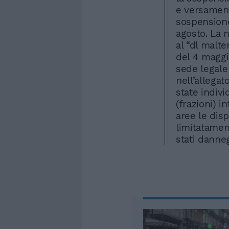
e versament
sospensione
agosto. La n
al “dl malte
del 4 maggi
sede legale 
nell’allega
state indivi
(frazioni) i
aree le disp
limitatamen
stati danneg