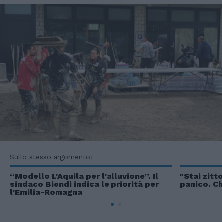
Sullo stesso argomento:
“Modello L'Aquila per l'alluvione”. Il
"Stai zitto
sindaco Biondi indica le priorità per
panico. Ch
l'Emilia-Romagna