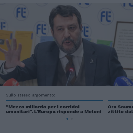
Sullo stesso argomento:
"Mezzo miliardo per i corridoi
Ora Souma
umanitari". L'Europa risponde a Meloni
zittito da