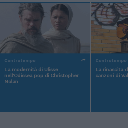
Controtempo
Controtempo
La modernità di Ulisse
La rinascita 
nell'Odissea pop di Christopher
canzoni di Va
Nolan