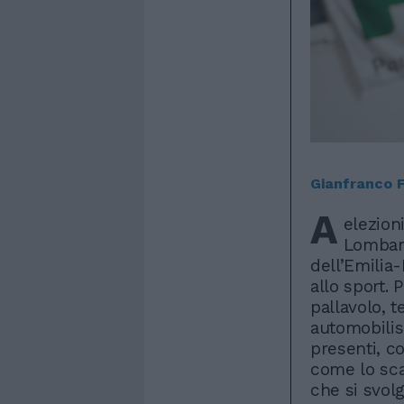
Gianfranco F
A
elezioni
Lombard
dell’Emilia
allo sport. 
pallavolo, 
automobilis
presenti, c
come lo sca
che si svol