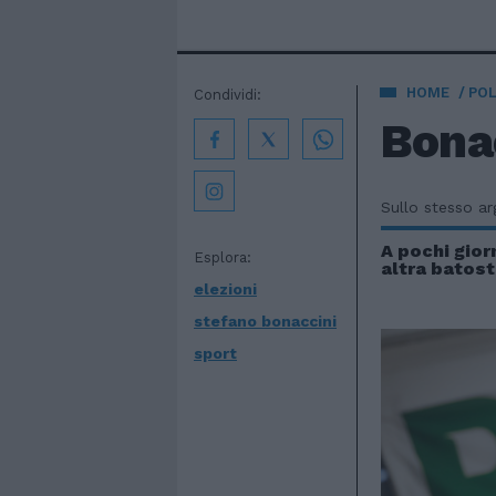
HOME
POL
Condividi:
Bonac
Sullo stesso a
A pochi gior
Esplora:
altra batost
elezioni
stefano bonaccini
sport