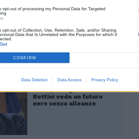
t è anche una grande opportunità di
ne del territorio con importanti ricadute
to opt-out of processing my Personal Data for Targeted
ing.
uristico ed economico. Ma non
In
mo il valore educativo e sociale dello
mportanza generale che riveste per le
o opt-out of Collection, Use, Retention, Sale, and/or Sharing
ersonal Data that Is Unrelated with the Purposes for which it
nità». Roba da far concorrenza al
lected.
del Coni Giovanni Malagò.
Out
CONFIRM
Data Deletion
Data Access
Privacy Policy
“Campo largo o morte”.
Bettini vede un futuro
nero senza alleanze