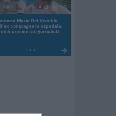
00:00
01:16
onardo Maria Del Vecchio
Terremoto, viene g
ll'ex compagna in ospedale.
video impressiona
 dichiarazioni ai giornalisti