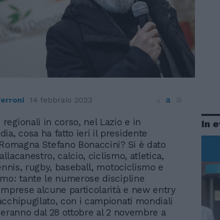
a
a
erroni
14 febbraio 2023
a
 regionali in corso, nel Lazio e in
In 
ia, cosa ha fatto ieri il presidente
-Romagna Stefano Bonaccini? Si è dato
Pallacanestro, calcio, ciclismo, atletica,
tennis, rugby, baseball, motociclismo e
mo: tante le numerose discipline
omprese alcune particolarità e new entry
cchipugilato, con i campionati mondiali
geranno dal 28 ottobre al 2 novembre a