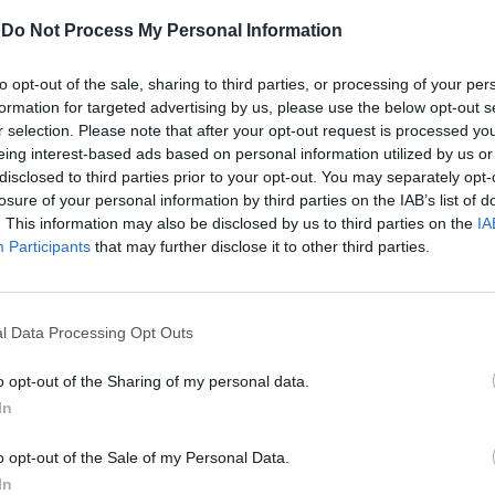
-
Do Not Process My Personal Information
to opt-out of the sale, sharing to third parties, or processing of your per
formation for targeted advertising by us, please use the below opt-out s
r selection. Please note that after your opt-out request is processed y
eing interest-based ads based on personal information utilized by us or
disclosed to third parties prior to your opt-out. You may separately opt-
tivo di misurare in modo puntuale l’impatto
losure of your personal information by third parties on the IAB’s list of
gli eventi sportivi organizzati in Emilia-
. This information may also be disclosed by us to third parties on the
IA
a Regione ha commissionato una ricerca
Participants
that may further disclose it to other third parties.
i conseguiti lo scorso anno, i cui esiti
sentati entro l’estate. Cosa ha detto
«Dopo la firma dell’accordo per la Grande
l Data Processing Opt Outs
l Tour de France nel 2024, oggi
 e rilanciamo il nostro impegno per lo
o opt-out of the Sharing of my personal data.
ti ci stanno dando ragione e la reputazione
In
-Romagna come regione in grado di
organizzare importanti manifestazioni è per
o opt-out of the Sale of my Personal Data.
di orgoglio e soddisfazione. Consapevoli
In