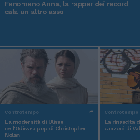
Fenomeno Anna, la rapper dei record
cala un altro asso
Controtempo
Controtempo
La modernità di Ulisse
La rinascita 
nell'Odissea pop di Christopher
canzoni di Va
Nolan