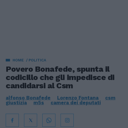
HOME
POLITICA
Povero Bonafede, spunta il
codicillo che gli impedisce di
candidarsi al Csm
alfonso Bonafede
Lorenzo Fontana
csm
giustizia
m5s
camera dei deputati