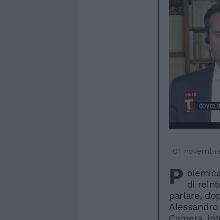
01 novembr
P
olemica
di rein
parlare, dop
Alessandro 
Camera, inte