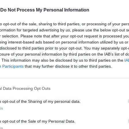
-
Do Not Process My Personal Information
to opt-out of the sale, sharing to third parties, or processing of your per
formation for targeted advertising by us, please use the below opt-out s
r selection. Please note that after your opt-out request is processed y
eing interest-based ads based on personal information utilized by us or
ncora l'ex sindaco di Pavia - da legislatore
disclosed to third parties prior to your opt-out. You may separately opt-
badisco che andrei molto cauto. Sono
losure of your personal information by third parties on the IAB’s list of
cordo che non dobbiamo mandare
. This information may also be disclosed by us to third parties on the
IA
e non siano rassicuranti, oggi la
Participants
that may further disclose it to other third parties.
n è quella di due anni e mezzo fa, il
in questo ponte gli italiani se lo sono già
ato, i ristoranti per fortuna erano pieni
l Data Processing Opt Outs
 la normalità, quindi evviva. Ma una
 cautela e non eccedere in un’ideologia al
o opt-out of the Sharing of my personal data.
n cui per esempio immagino di togliere le
In
in ospedale è un’altra cosa che mi
n riesco a comprenderla. Anche prima del
o opt-out of the Sale of my Personal Data.
cune corsie si andava con la mascherina,
In