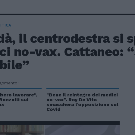
ITICA
à, il centrodestra si 
ci no-vax. Cattaneo: 
bile”
rgomento:
bero lavorare",
"Bene il reintegro dei medici
Ronzulli sui
no-vax". Roy De Vita
ax
smaschera l'opposizione sul
Covid