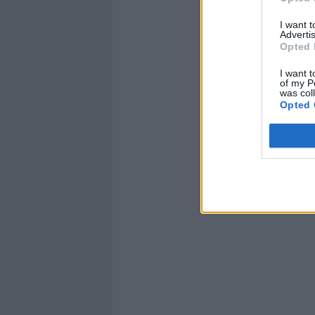
toglierla s
un’ideologia
I want 
Advertis
Opted 
I want t
of my P
was col
Opted 