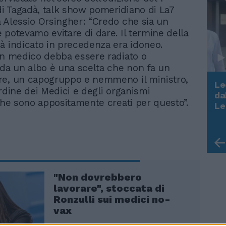
 Tagadà, talk show pomeridiano di La7
 Alessio Orsingher: “Credo che sia un
 potevamo evitare di dare. Il termine della
à indicato in precedenza era idoneo.
un medico debba essere radiato o
 da un albo è una scelta che non fa un
re, un capogruppo e nemmeno il ministro,
Le
Ordine dei Medici e degli organismi
da
 che sono appositamente creati per questo”.
Rudy Giuliani a Come States?
Le
Trump, Meloni e la strategia
americana
"Non dovrebbero
lavorare", stoccata di
Ronzulli sui medici no-
vax