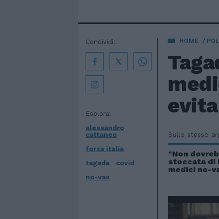
HOME
POL
Condividi:
Tagad
medi
evita
Esplora:
alessandro
cattaneo
Sullo stesso a
forza italia
"Non dovreb
stoccata di 
tagada
covid
medici no-v
no-vax