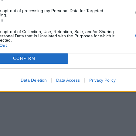
embra - conclude Cattaneo - quasi
 al contrario”.
to opt-out of processing my Personal Data for Targeted
ing.
In
o opt-out of Collection, Use, Retention, Sale, and/or Sharing
ersonal Data that Is Unrelated with the Purposes for which it
lected.
Out
CONFIRM
Data Deletion
Data Access
Privacy Policy