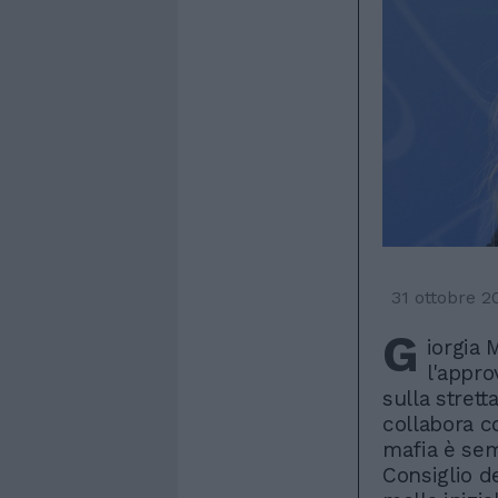
31 ottobre 2
G
iorgia 
l'appro
sulla strett
collabora co
mafia è sem
Consiglio de