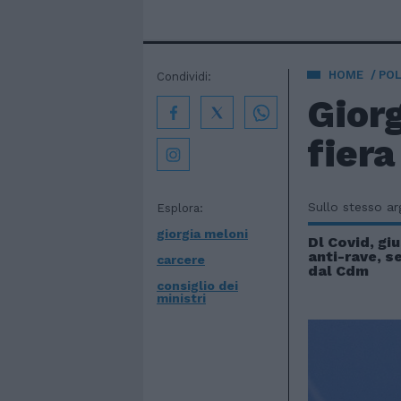
HOME
POL
Condividi:
Giorg
fiera
Sullo stesso a
Esplora:
giorgia meloni
Dl Covid, gi
anti-rave, 
carcere
dal Cdm
consiglio dei
ministri