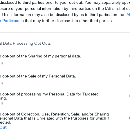
disclosed to third parties prior to your opt-out. You may separately opt-
losure of your personal information by third parties on the IAB’s list of
. This information may also be disclosed by us to third parties on the
IA
romesso che saremmo stati veloci e
Participants
that may further disclose it to other third parties.
o stati: abbiamo provveduto ad approvare
ecreto che secondo me è molto
per i provvedimenti che porta al suo
rsonalmente per me a tratti anche
l Data Processing Opt Outs
 ha detto Meloni durante la conferenza
o fiera del fatto che il primo Consiglio
o opt-out of the Sharing of my personal data.
i contenga una norma che va in questo
In
rma attuale ha dei profili di
nalità», ricorda il premier sottolineando
o opt-out of the Sale of my Personal Data.
 costituzionale ha rinviato al Parlamento
In
Durante la relazione che ho fatto alle
to opt-out of processing my Personal Data for Targeted
icordato di aver cominciato il mio
ing.
tico all’indomani della strage via
In
u proposta del ministro Nordio, abbiamo
o opt-out of Collection, Use, Retention, Sale, and/or Sharing
ntervenire su una materia che ci sta
ersonal Data that Is Unrelated with the Purposes for which it
lected.
ente a cuore da diverso tempo», ha
Out