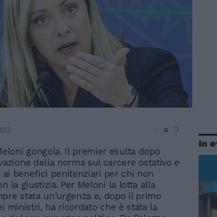
a
a
022
a
In 
Meloni gongola. Il premier esulta dopo
vazione della norma sul carcere ostativo e
a ai benefici penitenziari per chi non
n la giustizia. Per Meloni la lotta alla
pre stata un'urgenza e, dopo il primo
i ministri, ha ricordato che è stata la