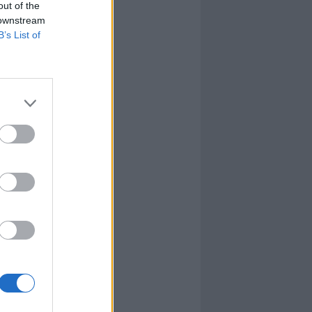
out of the
 downstream
B’s List of