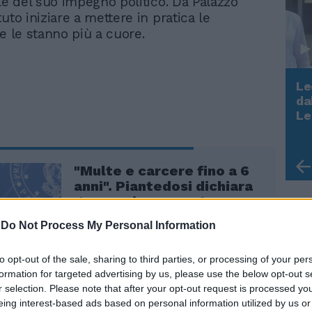
ale del suo impegno politico. Da Palazzo
uto iniziare a mettere in pratica le
he le stanno più a cuore.
Le
da
Rudy Giuliani a Come States?
Le
Trump, Meloni e la strategia
americana
"Multe e carcere fino a 6
anni". Piantedosi dichiara
guerra ai rave party
-
Do Not Process My Personal Information
to opt-out of the sale, sharing to third parties, or processing of your per
formation for targeted advertising by us, please use the below opt-out s
r selection. Please note that after your opt-out request is processed y
eing interest-based ads based on personal information utilized by us or