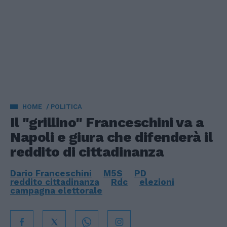
HOME
POLITICA
Il "grillino" Franceschini va a
Napoli e giura che difenderà il
reddito di cittadinanza
Dario Franceschini
M5S
PD
reddito cittadinanza
Rdc
elezioni
campagna elettorale