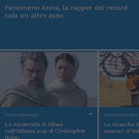
Fenomeno Anna, la rapper dei record
cala un altro asso
Controtempo
Controtempo
La modernità di Ulisse
La rinascita 
nell'Odissea pop di Christopher
canzoni di Va
Nolan