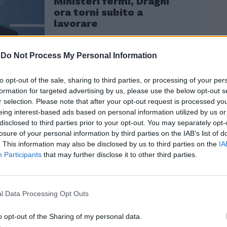
Ministeri fermi, Draghi
ora torni subito a
lavorare
-
Do Not Process My Personal Information
to opt-out of the sale, sharing to third parties, or processing of your per
formation for targeted advertising by us, please use the below opt-out s
r selection. Please note that after your opt-out request is processed y
ella può riprendere addirittura il suo
eing interest-based ads based on personal information utilized by us or
a partire dalla giustizia, come fosse la
disclosed to third parties prior to your opt-out. You may separately opt-
. SuperMario invece sa che deve trovare
losure of your personal information by third parties on the IAB’s list of
cita, conscio che il suo "governo dei
. This information may also be disclosed by us to third parties on the
IA
 acqua da tutte le parti, che i piani
Participants
that may further disclose it to other third parties.
l Recovery plan sono ancora tutti in alto
ifficilmente, con l’aria che tira in Europa,
ar slittare le scadenze del Pnrr al 2030. E,
l Data Processing Opt Outs
ssuno più di lui "fiuta" i trend della
etaria, sembra si sia dato un obiettivo:
o opt-out of the Sharing of my personal data.
ad che a marzo probabilmente volerà a