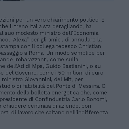
ezioni per un vero chiarimento politico. E
hé il treno Italia sta deragliando, ha
 al suo modesto ministro dell’Economia
co, "Alexa" per gli amici, di annullare la
stampa con il collega tedesco Christian
 passaggio a Roma. Un modo semplice per
ande imbarazzanti, come sulla
e dell’Ad di Mps, Guido Bastianini, o su
e del Governo, come i 50 milioni di euro
l ministro Giovannini, del Mit, per
tudio di fattibilità del Ponte di Messina. O
umento della bolletta energetica che, come
 presidente di Confindustria Carlo Bonomi,
ar chiudere centinaia di aziende, con
posti di lavoro che saltano nell’indifferenza