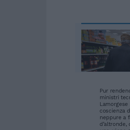
Pur rendend
ministri tec
Lamorgese e 
coscienza d
neppure a f
d’altronde,