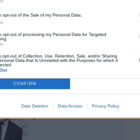
In
’aumento del tasso d’inflazione - che,
nti uscite rigoriste della Fed e della Bce,
o opt-out of the Sale of my Personal Data.
alia nelle condizioni di non poter più
In
o debito -, Draghi troverà il modo, a causa
enti liti tra i partiti del suo Esecutivo e del
to opt-out of processing my Personal Data for Targeted
ing.
na manovra restrittiva da 50 miliardi, di
In
ori.
o opt-out of Collection, Use, Retention, Sale, and/or Sharing
ersonal Data that Is Unrelated with the Purposes for which it
lected.
Out
CONFIRM
Passata la paura sul
Quirinale, Letta fa subito
Data Deletion
Data Access
Privacy Policy
retromarcia sul
presidenzialismo