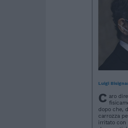
Luigi Bisigna
C
aro dire
fisicam
dopo che, d
carrozza pe
irritato con