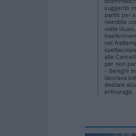
drammatiche
suggerito in
partiti per 
risentito co
volte illuso
trasferiment
nel frattemp
spettacolar
alle Cancell
per non parl
- Benigni in
lavorava so
destare alc
entourage.