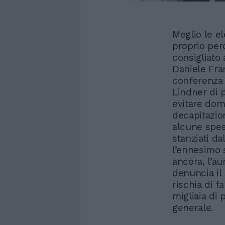
Meglio le el
proprio perc
consigliato
Daniele Fran
conferenza 
Lindner di
evitare dom
decapitazion
alcune spes
stanziati da
l’ennesimo s
ancora, l’a
denuncia il
rischia di f
migliaia di 
generale.