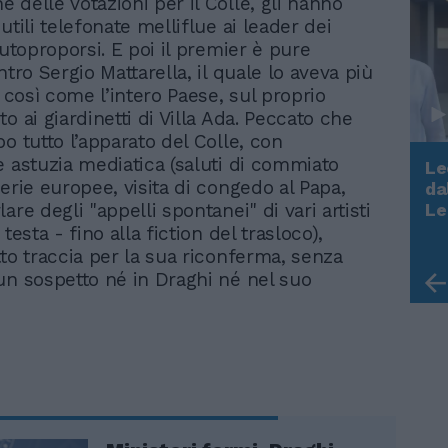
 delle votazioni per il Colle, gli hanno
utili telefonate melliflue ai leader dei
autoproporsi. E poi il premier è pure
ntro Sergio Mattarella, il quale lo aveva più
, così come l’intero Paese, sul proprio
o ai giardinetti di Villa Ada. Peccato che
o tutto l’apparato del Colle, con
e astuzia mediatica (saluti di commiato
Le
erie europee, visita di congedo al Papa,
da
Rudy Giuliani a Come States?
are degli "appelli spontanei" di vari artisti
Le
Trump, Meloni e la strategia
 testa - fino alla fiction del trasloco),
americana
tto traccia per la sua riconferma, senza
un sospetto né in Draghi né nel suo