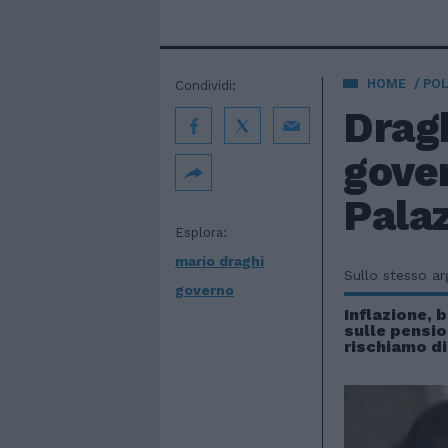
HOME
POL
Condividi:
Dragh
gover
Palaz
Esplora:
mario draghi
Sullo stesso a
governo
Inflazione, b
sulle pensio
rischiamo di 