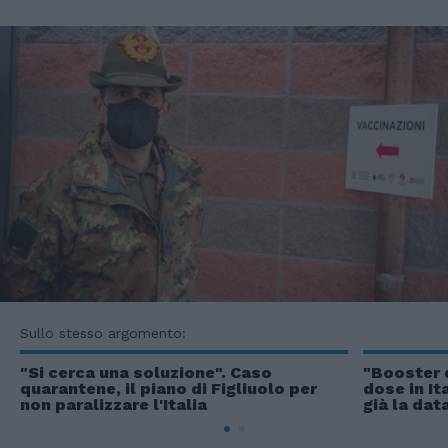
Sullo stesso argomento:
"Si cerca una soluzione". Caso
"Booster 
quarantene, il piano di Figliuolo per
dose in Ita
non paralizzare l'Italia
già la dat