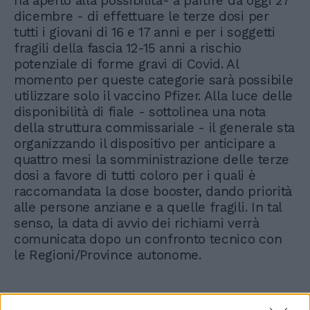
ha aperto alla possibilità- a partire da oggi 27
dicembre - di effettuare le terze dosi per
tutti i giovani di 16 e 17 anni e per i soggetti
fragili della fascia 12-15 anni a rischio
potenziale di forme gravi di Covid. Al
momento per queste categorie sarà possibile
utilizzare solo il vaccino Pfizer. Alla luce delle
disponibilità di fiale - sottolinea una nota
della struttura commissariale - il generale sta
organizzando il dispositivo per anticipare a
quattro mesi la somministrazione delle terze
dosi a favore di tutti coloro per i quali è
raccomandata la dose booster, dando priorità
alle persone anziane e a quelle fragili. In tal
senso, la data di avvio dei richiami verrà
comunicata dopo un confronto tecnico con
le Regioni/Province autonome.