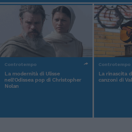
Controtempo
Controtempo
La modernità di Ulisse
La rinascita 
nell'Odissea pop di Christopher
canzoni di Va
Nolan