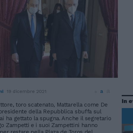
a
a
ni
19 dicembre 2021
a
In 
ettore, toro scatenato, Mattarella come De
l presidente della Repubblica sbuffa sul
ai ha gettato la spugna. Anche il segretario
o Zampetti e i suoi Zampettini hanno
 per restare nella Plaza de Toros del