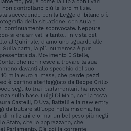
rlamento, poi, è come la Libia con i vari
non controllano più le loro milizie.
sta succedendo con la Legge di bilancio è
fotografia della situazione, con Aula e
i continuamente sconvocate. Neppure
» si era arrivati a tanto... In vista del
lto al Quirinale, diamo uno sguardo alle
i. Sulla carta, la più numerosa è pur
resentata dal Movimento 5 Stelle,
Conte, che non riesce a trovare la sua
mmeno davanti allo specchio del suo
a 10 mila euro al mese, che perde pezzi
 ed è perfino sbeffeggiato da Beppe Grillo
poco seguito tra i parlamentari, ha invece
nza sulla base. Luigi Di Maio, con la tosta
ra Castelli, D'Uva, Battelli e la new entry
gi da buttare all'uopo nella mischia, ha
 di miliziani e ormai un bel peso più negli
llo Stato, che lo apprezzano, che
del Parlamento. C'è poi la corrente