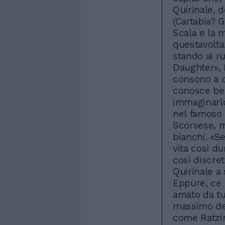
Quirinale, d
(Cartabia? G
Scala e la 
questavolta
stando ai r
Daughter», 
consono a q
conosce ben
immaginarlo
nel famoso 
Scorsese, me
bianchi. «S
vita così du
così discret
Quirinale a
Eppure, ce l
amato da tut
massimo del
come Ratzing