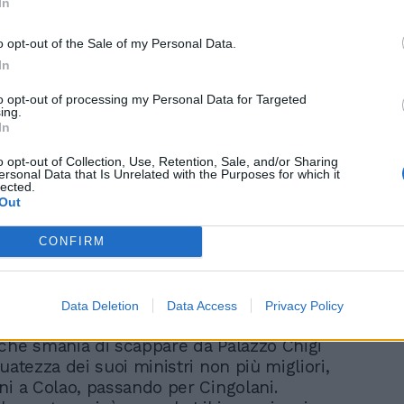
In
o opt-out of the Sale of my Personal Data.
In
Salvini blocca Draghi e
to opt-out of processing my Personal Data for Targeted
libera il Colle per il Cav
ing.
In
o opt-out of Collection, Use, Retention, Sale, and/or Sharing
ersonal Data that Is Unrelated with the Purposes for which it
lected.
Out
CONFIRM
Data Deletion
Data Access
Privacy Policy
lezione al Colle è ormai uno Squid Game,
che smania di scappare da Palazzo Chigi
uatezza dei suoi ministri non più migliori,
ni a Colao, passando per Cingolani.