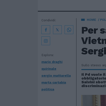
HOME
POL
Condividi:
Per s
Viet
Sergi
Esplora:
mario draghi
Sullo stesso a
quirinale
Il Pd vuole i
sergio mattarella
obbligatorio
Salvini sbot
marta cartabia
discriminazi
politica