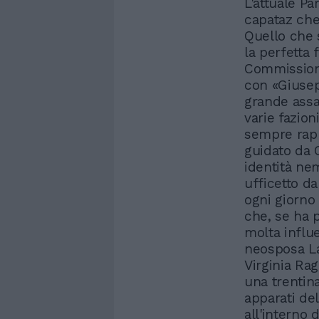
L'attuale Pa
capataz che 
Quello che 
la perfetta 
Commission
con «Giuseppi
grande assa
varie fazion
sempre rapp
guidato da 
identità ne
ufficetto d
ogni giorno
che, se ha 
molta influe
neosposa Lau
Virginia Rag
una trentina
apparati de
all'interno 