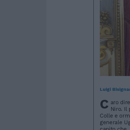
Luigi Bisigna
C
aro dir
Niro. I
Colle e orm
generale Ug
capito che,