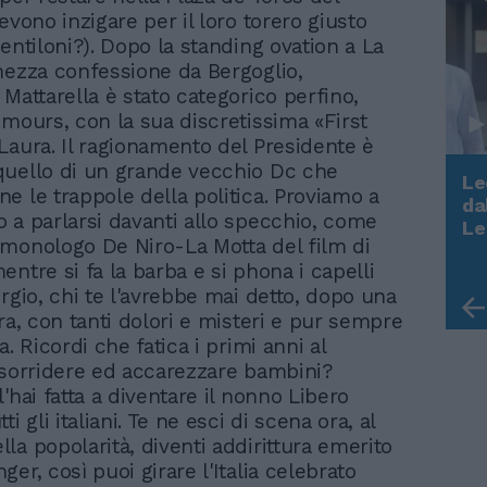
evono inzigare per il loro torero giusto
entiloni?). Dopo la standing ovation a La
mezza confessione da Bergoglio,
 Mattarella è stato categorico perfino,
umours, con la sua discretissima «First
Laura. Il ragionamento del Presidente è
uello di un grande vecchio Dc che
Le
e le trappole della politica. Proviamo a
da
 a parlarsi davanti allo specchio, come
Rudy Giuliani a Come States?
Le
Trump, Meloni e la strategia
monologo De Niro-La Motta del film di
americana
ntre si fa la barba e si phona i capelli
ergio, chi te l'avrebbe mai detto, dopo una
ra, con tanti dolori e misteri e pur sempre
a. Ricordi che fatica i primi anni al
 sorridere ed accarezzare bambini?
'hai fatta a diventare il nonno Libero
ti gli italiani. Te ne esci di scena ora, al
la popolarità, diventi addirittura emerito
er, così puoi girare l'Italia celebrato