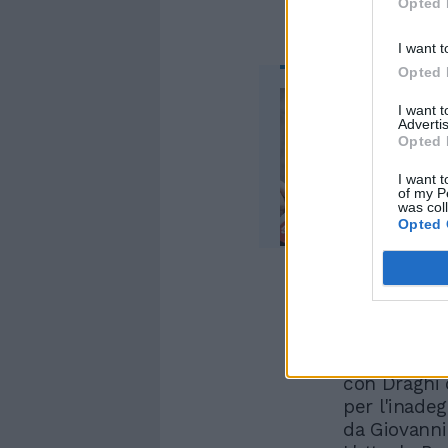
Opted 
I want t
Opted 
I want 
Advertis
Opted 
I want t
of my P
was col
Opted 
Ma questa e
con Draghi 
per l'inadeg
da Giovanni