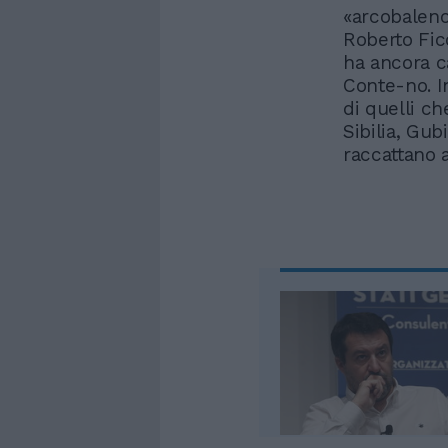
«arcobaleno
Roberto Fic
ha ancora ca
Conte-no. I
di quelli ch
Sibilia, Gub
raccattano a