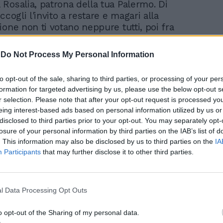
Rosalia, patrona della tua Palermo. Di
ccogli l'invito a restare e magari alla
ione non ti votano neppure tutti, poi fra
gli stessi che oggi ti portano in spalla, ti
giù. E te ne devi pure andare di corsa, con
-
Do Not Process My Personal Information
di una campagna denigratoria ignobile,
 fatta contro Giovanni Leone o Francesco
to opt-out of the sale, sharing to third parties, or processing of your per
e volevano far passare per matto, oppure
formation for targeted advertising by us, please use the below opt-out s
ro Giorgio Napolitano, quando a un certo
r selection. Please note that after your opt-out request is processed y
servito più. Fatti sotto, campione, sei il
eing interest-based ads based on personal information utilized by us or
cerca di usare questo grande prestigio che
disclosed to third parties prior to your opt-out. You may separately opt-
n sorte per piazzare come tuo successore
losure of your personal information by third parties on the IAB’s list of
 Marta Cartabia, che ti è amica sin dai
. This information may also be disclosed by us to third parties on the
IA
Corte costituzionale, o Paolo Gentiloni,
Participants
that may further disclose it to other third parties.
 i tuoi banderilleros, Ugo, Simone,
anfranco, Giovanni se ne possono restare
l Quirinale per continuare indisturbati la
l Data Processing Opt Outs
 tra Governo e apparati dello Stato».
o opt-out of the Sharing of my personal data.