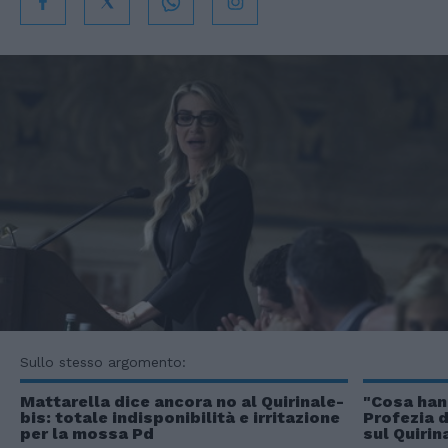
Sullo stesso argomento:
Mattarella dice ancora no al Quirinale-
"Cosa han
bis: totale indisponibilità e irritazione
Profezia d
per la mossa Pd
sul Quirin