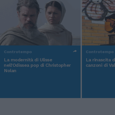
Controtempo
Controtempo
La modernità di Ulisse
La rinascita 
nell'Odissea pop di Christopher
canzoni di Va
Nolan