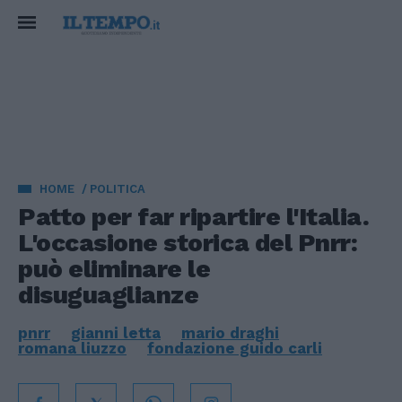
HOME
POLITICA
Patto per far ripartire l'Italia.
L'occasione storica del Pnrr:
può eliminare le
disuguaglianze
pnrr
gianni letta
mario draghi
romana liuzzo
fondazione guido carli