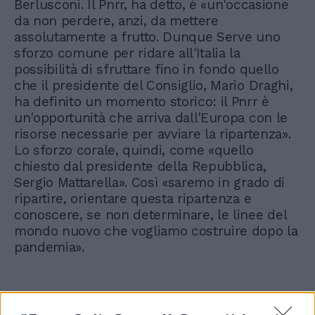
Berlusconi. Il Pnrr, ha detto, è «un'occasione
da non perdere, anzi, da mettere
assolutamente a frutto. Dunque Serve uno
sforzo comune per ridare all'Italia la
possibilità di sfruttare fino in fondo quello
che il presidente del Consiglio, Mario Draghi,
ha definito un momento storico: il Pnrr è
un'opportunità che arriva dall'Europa con le
risorse necessarie per avviare la ripartenza».
Lo sforzo corale, quindi, come «quello
chiesto dal presidente della Repubblica,
Sergio Mattarella». Così «saremo in grado di
ripartire, orientare questa ripartenza e
conoscere, se non determinare, le linee del
mondo nuovo che vogliamo costruire dopo la
pandemia».