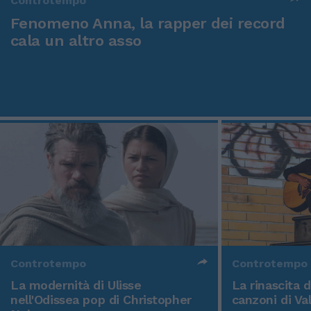
Controtempo
Fenomeno Anna, la rapper dei record
cala un altro asso
Controtempo
Controtempo
La modernità di Ulisse
La rinascita 
nell'Odissea pop di Christopher
canzoni di Va