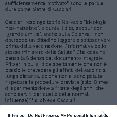
sufficientemente motivato" sono le parole
dure come pietre di Cacciari.
Cacciari respinge teorie No-Vax e "ideologie
neo-naturiste", e punta il dito, seppur con
"grande umiltà", anche sulla Scienza: "non
dovrebbe un cittadino leggere e sottoscrivere
prima della vaccinazione l'informativa dello
stesso ministero della Salute? Che cosa ne
pensa la Scienza del documento integrale
Pfitzer in cui si dice apertamente che non è
possibile prevedere gli effetti del vaccino a
lunga distanza, poiché non si sono potute
rispettare le procedure previste (solo 12 mesi
di sperimentazione a fronte degli anni che
sono serviti per quello delle normali
influenze)?" si chiede Cacciari.
Il Tempo -
Do Not Process My Personal Information