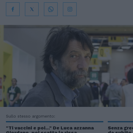
Sullo stesso argomento:
"Ti vaccini e poi..." De Luca azzanna
Senza gre
Giordano, poi scatta la rissa
da subito 