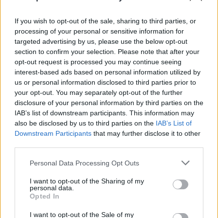
If you wish to opt-out of the sale, sharing to third parties, or
processing of your personal or sensitive information for
"Ti vaccini e poi..." De Luca
targeted advertising by us, please use the below opt-out
azzanna Giordano, poi scatta
section to confirm your selection. Please note that after your
la rissa
opt-out request is processed you may continue seeing
interest-based ads based on personal information utilized by
us or personal information disclosed to third parties prior to
your opt-out. You may separately opt-out of the further
disclosure of your personal information by third parties on the
Sul vaccino gli interrogativi aperti sono molti.
IAB’s list of downstream participants. This information may
also be disclosed by us to third parties on the
IAB’s List of
"Risponde alla realtà o no che i test per
Downstream Participants
that may further disclose it to other
stabilire genotossicità e cangerotossicità dei
third parties.
vaccini in uso termineranno solo nell'ottobre
del '22? (...) Vero o falso che sono aumentati in
Personal Data Processing Opt Outs
modo estremamente significativo i casi di
miocarditi precoci in giovani che hanno
I want to opt-out of the Sharing of my
personal data.
ricevuto il vaccino? (...) Che in Israele e in
Opted In
Gran Bretagna molti dei decessi nell'ultimo
periodo sono di persone che avevano già
I want to opt-out of the Sale of my