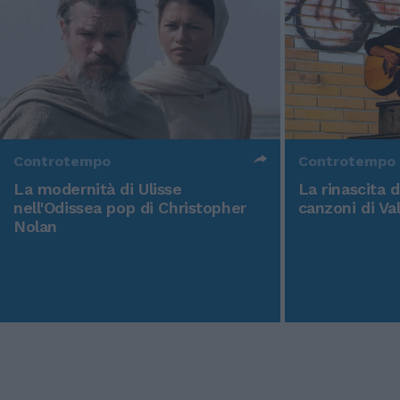
Controtempo
Controtempo
La modernità di Ulisse
La rinascita 
nell'Odissea pop di Christopher
canzoni di Va
Nolan