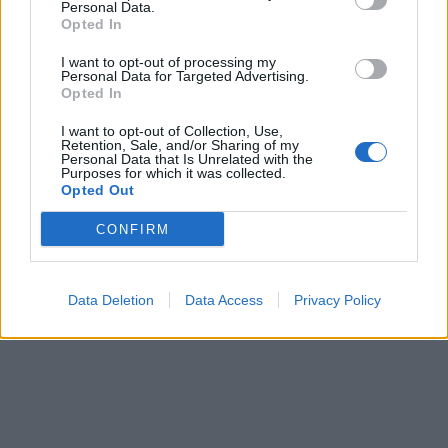
Personal Data.
ricevuto la doppia dose è una fake news?
Opted In
Che significa tutto questo? Che il vaccino è
inutile, che non dobbiamo vaccinarci?
I want to opt-out of processing my
Personal Data for Targeted Advertising.
Assolutamente no; significa che deve essere
Opted In
una scelta libera, e una scelta è libera solo
quando è consapevole".
I want to opt-out of Collection, Use,
Retention, Sale, and/or Sharing of my
Personal Data that Is Unrelated with the
Purposes for which it was collected.
Opted Out
CONFIRM
Data Deletion
Data Access
Privacy Policy