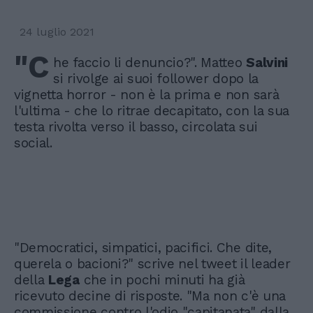
24 luglio 2021
"C
he faccio li denuncio?". Matteo
Salvini
si rivolge ai suoi follower dopo la
vignetta horror - non è la prima e non sarà
l'ultima - che lo ritrae decapitato, con la sua
testa rivolta verso il basso, circolata sui
social.
"Democratici, simpatici, pacifici. Che dite,
querela o bacioni?" scrive nel tweet il leader
della
Lega
che in pochi minuti ha già
ricevuto decine di risposte. "Ma non c'è una
commissione contro l'odio "capitanata" dalla