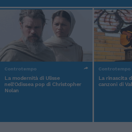
Controtempo
Controtempo
La modernità di Ulisse
La rinascita 
nell'Odissea pop di Christopher
canzoni di Va
Nolan