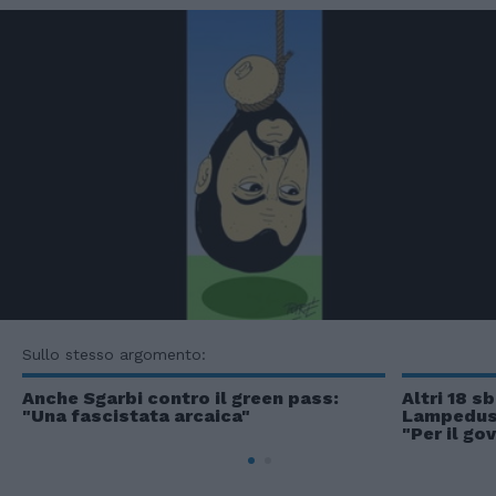
Sullo stesso argomento:
Anche Sgarbi contro il green pass:
Altri 18 s
"Una fascistata arcaica"
Lampedusa
"Per il go