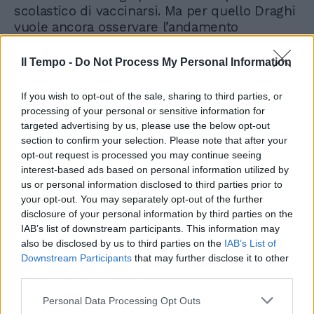
scolastico di vaccinarsi. Ma per quello Draghi
vuole ancora osservare l’andamento
dell’epidemia.
Il Tempo -
Do Not Process My Personal Information
If you wish to opt-out of the sale, sharing to third parties, or
processing of your personal or sensitive information for
targeted advertising by us, please use the below opt-out
section to confirm your selection. Please note that after your
Green pass obbligo
mascherato, Meloni svela il
opt-out request is processed you may continue seeing
giochetto sui vaccini
interest-based ads based on personal information utilized by
us or personal information disclosed to third parties prior to
your opt-out. You may separately opt-out of the further
disclosure of your personal information by third parties on the
IAB’s list of downstream participants. This information may
also be disclosed by us to third parties on the
IAB’s List of
Downstream Participants
that may further disclose it to other
third parties.
Personal Data Processing Opt Outs