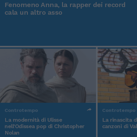
Fenomeno Anna, la rapper dei record
cala un altro asso
Controtempo
Controtempo
La modernità di Ulisse
La rinascita 
nell'Odissea pop di Christopher
canzoni di Va
Nolan