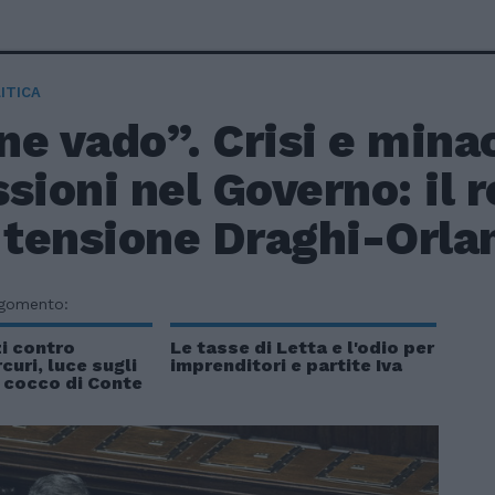
ITICA
e vado”. Crisi e mina
sioni nel Governo: il 
a tensione Draghi-Orla
rgomento:
i contro
Le tasse di Letta e l'odio per
uri, luce sugli
imprenditori e partite Iva
 cocco di Conte