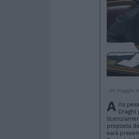
24 maggio 2
A
ria pes
Draghi 
licenziament
proposta de
sarà presen