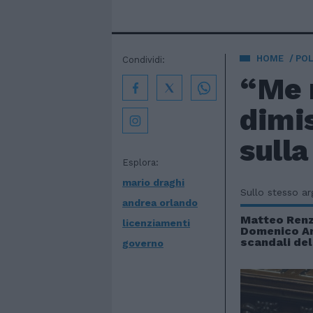
HOME
POL
Condividi:
“Me n
dimis
sull
Esplora:
mario draghi
Sullo stesso a
andrea orlando
Matteo Renz
licenziamenti
Domenico Arc
scandali del
governo