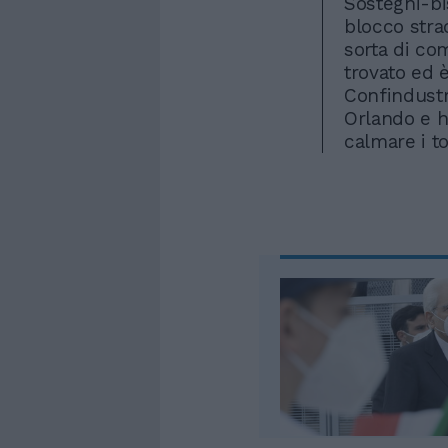
Sostegni-bi
blocco stra
sorta di co
trovato ed 
Confindustr
Orlando e ha
calmare i to