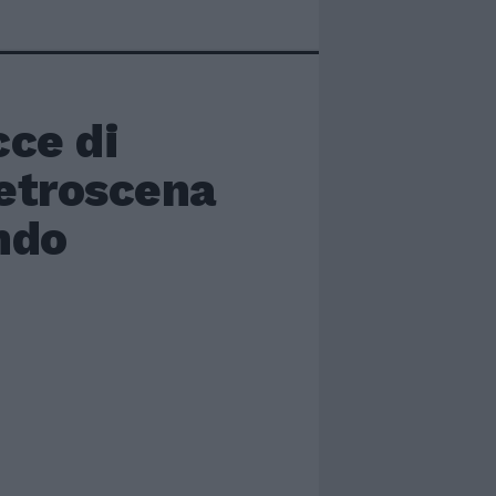
cce di
retroscena
ndo