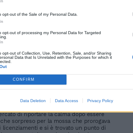
In
Le tasse di Letta e l'odio
per imprenditori e
o opt-out of the Sale of my Personal Data.
partite Iva
In
to opt-out of processing my Personal Data for Targeted
ing.
In
o opt-out of Collection, Use, Retention, Sale, and/or Sharing
ersonal Data that Is Unrelated with the Purposes for which it
lected.
Out
spifferi, retroscena e smentite il Governo
CONFIRM
 scossoni sulla questioni e c’è una forte
a il premier e Orlando, che si sarebbe
nacciare le dimissioni, accusato da
Data Deletion
Data Access
Privacy Policy
a di aver ceduto alle pressioni della Cgil.
ercato di riportare la calma dopo essere
 che sorpreso per la mossa che prorogava
i licenziamenti e si è trovato un punto di