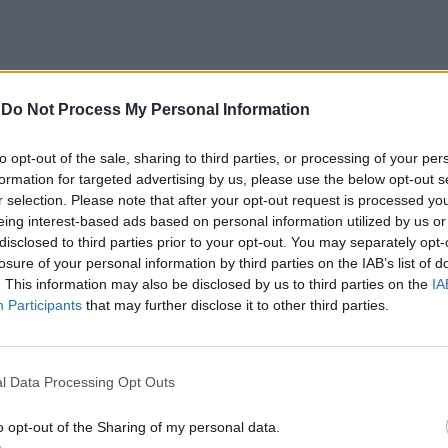
quanto riferiscono fonti di Palazzo Chigi,
-
Do Not Process My Personal Information
l ministro del Pd non sarebbe mai stata
é dal consiglio dei ministri, né tantomeno
to opt-out of the sale, sharing to third parties, or processing of your per
reconsiglio: “Dal dicastero ci sono state
formation for targeted advertising by us, please use the below opt-out s
modifiche minori di carattere tecnico”.
r selection. Please note that after your opt-out request is processed y
o la bozza trasmessa alle parti sociali
eing interest-based ads based on personal information utilized by us or
rsa una norma giudicata inaccettabile
disclosed to third parties prior to your opt-out. You may separately opt-
se. Il ministero del Lavoro smentisce però
losure of your personal information by third parties on the IAB’s list of
zione: “La norma è stata discussa e
. This information may also be disclosed by us to third parties on the
IA
Participants
that may further disclose it to other third parties.
l' unanimità dal Consiglio”.
l Data Processing Opt Outs
o opt-out of the Sharing of my personal data.