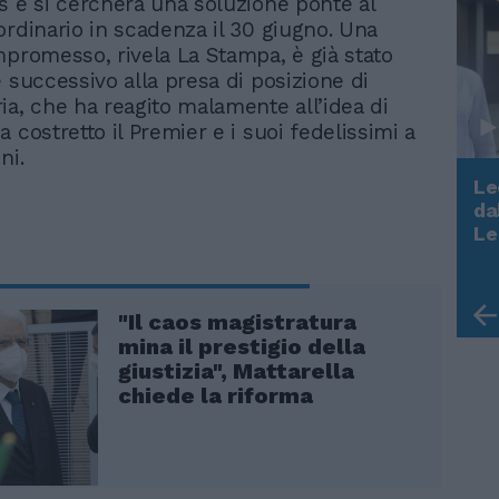
s e si cercherà una soluzione ponte al
ordinario in scadenza il 30 giugno. Una
mpromesso, rivela La Stampa, è già stato
è successivo alla presa di posizione di
ia, che ha reagito malamente all’idea di
 costretto il Premier e i suoi fedelissimi a
ni.
Le
da
Rudy Giuliani a Come States?
Le
Trump, Meloni e la strategia
americana
"Il caos magistratura
mina il prestigio della
giustizia", Mattarella
chiede la riforma