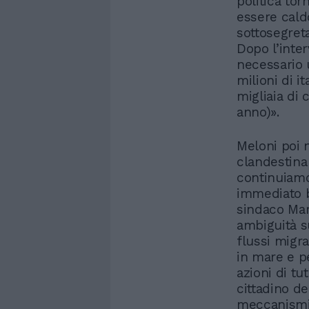
politica tor
essere caldo
sottosegreta
Dopo l’inter
necessario 
milioni di i
migliaia di 
anno)».
Meloni poi 
clandestina 
continuiamo
immediato b
sindaco Mart
ambiguità 
flussi migra
in mare e p
azioni di tu
cittadino de
meccanismi