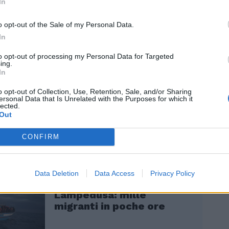
perso il pelo ma non il vizio, è da
In
ili ricominciare a fomentare odio sociale
i italiani contro i migrantì». Pronta la
o opt-out of the Sale of my Personal Data.
 leader leghista, che ha scambiato alcuni
In
n la titolare del Viminale: «Sbarcano 1.200
to opt-out of processing my Personal Data for Targeted
in un giorno, ma per il sindaco è colpa di
ing.
 sta bene».
In
o opt-out of Collection, Use, Retention, Sale, and/or Sharing
ersonal Data that Is Unrelated with the Purposes for which it
lected.
Out
CONFIRM
Riparte la giostra degli
Data Deletion
Data Access
Privacy Policy
sbarchi. Arrivi raffica a
Lampedusa: mille
migranti in poche ore