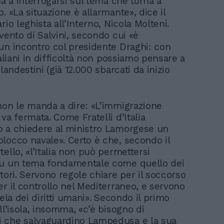
na a interrogarsi sul tema che torna a
. «La situazione è allarmante», dice il
rio leghista all’Interno, Nicola Molteni.
vento di Salvini, secondo cui «è
un incontro col presidente Draghi: con
taliani in difficoltà non possiamo pensare a
clandestini (già 12.000 sbarcati da inizio
non le manda a dire: «L’immigrazione
va fermata. Come Fratelli d’Italia
 a chiedere al ministro Lamorgese un
locco navale». Certo è che, secondo il
ello, «l’Italia non può permettersi
su un tema fondamentale come quello dei
tori. Servono regole chiare per il soccorso
er il controllo nel Mediterraneo, e servono
tela dei diritti umani». Secondo il primo
ll’isola, insomma, «c’è bisogno di
 che salvaguardino Lampedusa e la sua