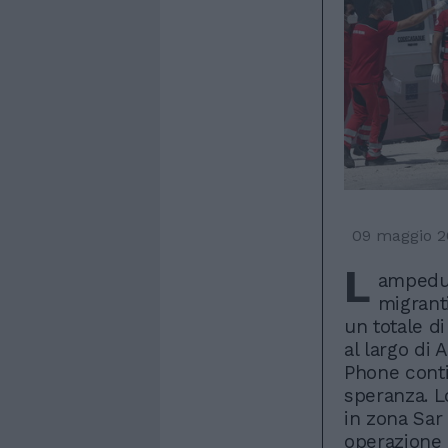
09 maggio 2
L
ampedus
migrant
un totale di
al largo di 
Phone contin
speranza. L
in zona Sar 
operazione 