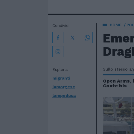
HOME
POL
Condividi:
Emer
Dragh
Sullo stesso a
Esplora:
migranti
Open Arms, 
Conte bis
lamorgese
lampedusa