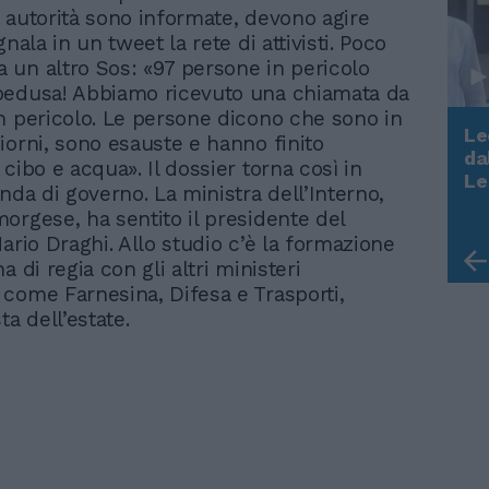
 autorità sono informate, devono agire
gnala in un tweet la rete di attivisti. Poco
un altro Sos: «97 persone in pericolo
pedusa! Abbiamo ricevuto una chiamata da
n pericolo. Le persone dicono che sono in
Le
iorni, sono esauste e hanno finito
da
cibo e acqua». Il dossier torna così in
Rudy Giuliani a Come States?
Le
nda di governo. La ministra dell’Interno,
Trump, Meloni e la strategia
orgese, ha sentito il presidente del
americana
ario Draghi. Allo studio c’è la formazione
a di regia con gli altri ministeri
come Farnesina, Difesa e Trasporti,
ta dell’estate.