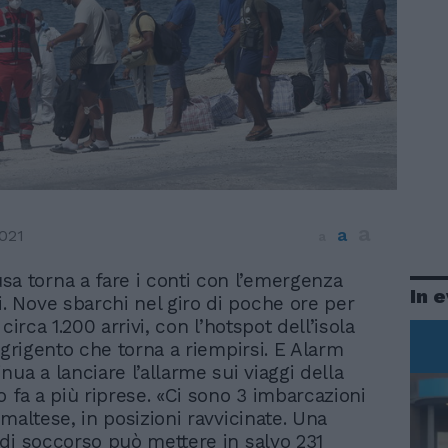
a
a
021
a
a torna a fare i conti con l’emergenza
In 
i. Nove sbarchi nel giro di poche ore per
 circa 1.200 arrivi, con l’hotspot dell’isola
Agrigento che torna a riempirsi. E Alarm
ua a lanciare l’allarme sui viaggi della
o fa a più riprese. «Ci sono 3 imbarcazioni
maltese, in posizioni ravvicinate. Una
di soccorso può mettere in salvo 231