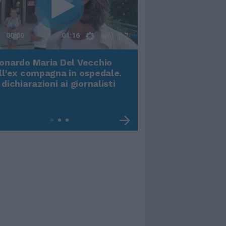
00:00
01:16
onardo Maria Del Vecchio
Terremoto, viene g
ll'ex compagna in ospedale.
video impressiona
 dichiarazioni ai giornalisti