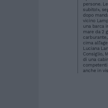
persone. Le
subito!», se
dopo manda 
vicino Lam
una barca i
mare da 2 g
carburante, 
cima all’age
Luciana Lam
Consiglio, M
di una cabin
competenti 
anche in vis