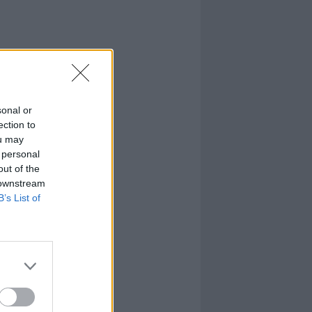
sonal or
ection to
ou may
 personal
out of the
 downstream
B’s List of