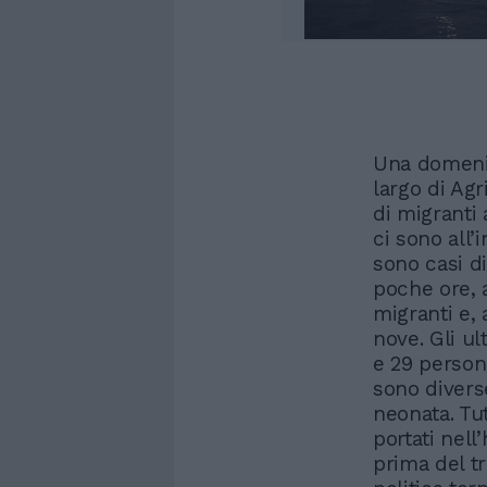
Una domenica
largo di Ag
di migranti
ci sono all
sono casi di
poche ore, a
migranti e, 
nove. Gli ul
e 29 persone
sono divers
neonata. Tut
portati nell
prima del t