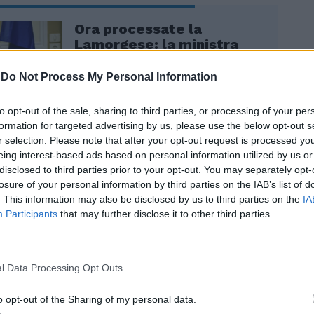
Ora processate la
Lamorgese: la ministra
dell'Interno come Salvini
-
Do Not Process My Personal Information
to opt-out of the sale, sharing to third parties, or processing of your per
formation for targeted advertising by us, please use the below opt-out s
r selection. Please note that after your opt-out request is processed y
eing interest-based ads based on personal information utilized by us or
disclosed to third parties prior to your opt-out. You may separately opt-
losure of your personal information by third parties on the IAB’s list of
. This information may also be disclosed by us to third parties on the
IA
to, la polemica politica. Il leader della
Participants
that may further disclose it to other third parties.
 Salvini, ritiene «necessario» un incontro
er, Mario Draghi, e la presidente di Fratelli
orgia Meloni, parla di «blocco navale». Il
ampedusa, Totò Martello, non ci sta: «Il
l Data Processing Opt Outs
ale" è una sciocchezza talmente evidente
rita neppure commenti». E ancora:
o opt-out of the Sharing of my personal data.