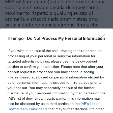
M5S oggi non è in grado di esprimere alcuna
volontà e chiunque decida di impegnare il
Movimento rispetto a qualunque atto di
ordinaria o straordinaria amministrazione,
parla a titolo personale almeno fino a che
non sarà eletta, con le modalità previste in
Statuto».
Il Tempo -
Do Not Process My Personal Information
E qui fischiano le orecchie proprio di Conte.
If you wish to opt-out of the sale, sharing to third parties, or
Ma la parte clou è quando Rousseau ricorda
processing of your personal or sensitive information for
che ogni votazione, da Statuto, va fatta sulla
targeted advertising by us, please use the below opt-out
propria piattaforma. Ma «a causa della forte
section to confirm your selection. Please note that after your
esposizione debitoria maturata» dai
opt-out request is processed you may continue seeing
Cinquestelle «il personale è attualmente in
interest-based ads based on personal information utilized by
us or personal information disclosed to third parties prior to
cassa integrazione». Le notizie fanno
your opt-out. You may separately opt-out of the further
velocemente il giro delle chat e dei cellulari
disclosure of your personal information by third parties on the
dei parlamentari, che si sentono sempre più
IAB’s list of downstream participants. This information may
spaesati rispetto a un progetto che già
also be disclosed by us to third parties on the
IAB’s List of
stentava a decollare, ma che ora rischia di
Downstream Participants
that may further disclose it to other
subire un pesante rallentamento.