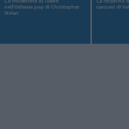
La modernità di Ulisse
La rinascita 
nell'Odissea pop di Christopher
canzoni di Va
Nolan