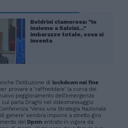
Boldrini clamorosa: "Io
insieme a Salvini..."
imbarazzo totale, cosa si
inventa
anche l’istituzione di
lockdown nei fine
er provare a ’raffreddare' la curva dei
 «nuovo peggioramento dell’emergenza
di cui parla Draghi nel videomessaggio
a Conferenza ’Verso una Strategia Nazionale
 di genere' sembra imporre a stretto giro
amento del
Dpcm
entrato in vigore da