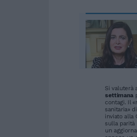
Si valuterà 
settimana
p
contagi. Il
sanitaria» 
inviato all
sulla parità
un aggiorn