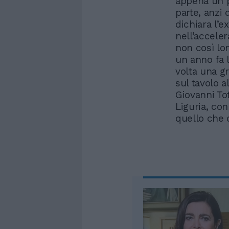
appena un pa
parte, anzi 
dichiara l’
nell’acceler
non così lo
un anno fa l
volta una g
sul tavolo 
Giovanni To
Liguria, co
quello che 