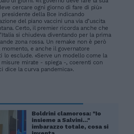
io di giorni. «Il governo deve fare la sua
deve cercare ogni giorno di fare di più»
ex presidente della Bce indicando
azione del piano vaccini una via d’uscita
ntana. Certo, il premier ricorda anche che
’Italia si chiudeva diventando per la prima
rande zona rossa. Un remake non è però
al momento, e anche il governatore
ti lo esclude. «Serve un modello come la
n misure mirate - spiega -, coerenti con
ci dice la curva pandemica».
Boldrini clamorosa: "Io
insieme a Salvini..."
imbarazzo totale, cosa si
inventa