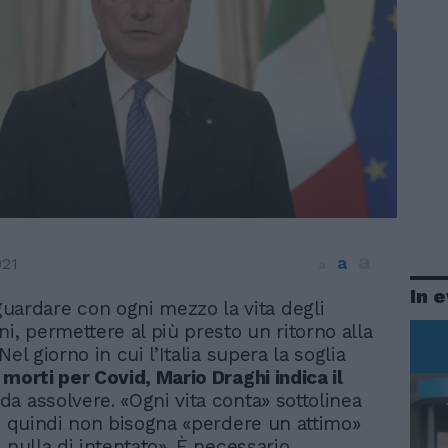
a
a
021
a
In 
guardare con ogni mezzo la vita degli
ani, permettere al più presto un ritorno alla
Nel giorno in cui l’Italia supera la soglia
morti per Covid, Mario Draghi indica il
da assolvere. «Ogni vita conta» sottolinea
 e quindi non bisogna «perdere un attimo»
 nulla di intentato». È necessario