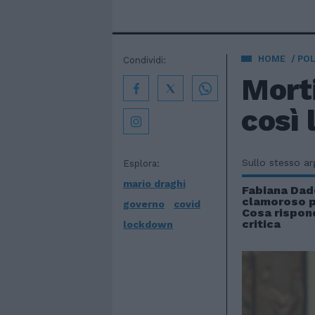
HOME
POL
Condividi:
Mort
così 
Sullo stesso a
Esplora:
mario draghi
Fabiana Dad
clamoroso p
governo
covid
Cosa rispond
critica
lockdown