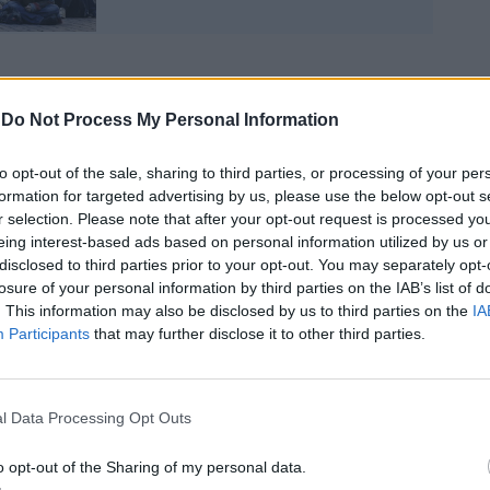
me evidenzia il presidente della
-
Do Not Process My Personal Information
Gimbe Nino Cartabellotta, «ormai la terza
tita» e la politica deve fare i conti col
to opt-out of the sale, sharing to third parties, or processing of your per
oi oggi vediamo i contagi di circa 2-3
formation for targeted advertising by us, please use the below opt-out s
a, per questo le decisioni vanno prese in
r selection. Please note that after your opt-out request is processed y
tivo». Ecco quindi che l’esecutivo, alle
eing interest-based ads based on personal information utilized by us or
 diffusione delle varianti, sta valutando
disclosed to third parties prior to your opt-out. You may separately opt-
stretta.
losure of your personal information by third parties on the IAB’s list of
. This information may also be disclosed by us to third parties on the
IA
Participants
that may further disclose it to other third parties.
l Data Processing Opt Outs
Il sondaggio che cambia
tutto: crolla il Pd, FdI lo
o opt-out of the Sharing of my personal data.
supera. E la Lega trionfa