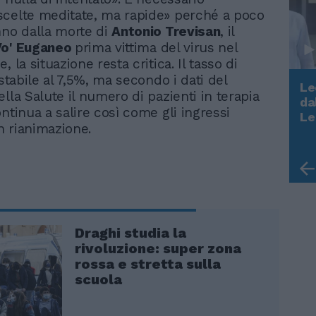
celte meditate, ma rapide» perché a poco
nno dalla morte di
Antonio Trevisan
, il
Vo' Euganeo
prima vittima del virus nel
, la situazione resta critica. Il tasso di
 stabile al 7,5%, ma secondo i dati del
Le
lla Salute il numero di pazienti in terapia
da
ntinua a salire così come gli ingressi
Rudy Giuliani a Come States?
Le
Trump, Meloni e la strategia
in rianimazione.
americana
Draghi studia la
rivoluzione: super zona
rossa e stretta sulla
scuola