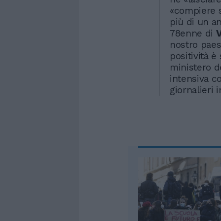
«compiere s
più di un a
78enne di
nostro paese
positività è
ministero de
intensiva co
giornalieri 