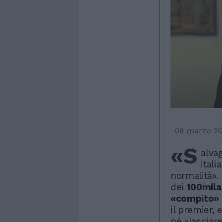
08 marzo 2
«S
alva
itali
normalità». 
dei
100mila 
«compito»
il premier,
né «lasciare