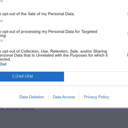
In
o opt-out of the Sale of my Personal Data.
In
to opt-out of processing my Personal Data for Targeted
ing.
In
o opt-out of Collection, Use, Retention, Sale, and/or Sharing
ersonal Data that Is Unrelated with the Purposes for which it
lected.
na è stata fissata una nuova riunione del
Out
nico scientifico per fare il punto della
e valutare eventuali nuove misure. Al
CONFIRM
verno ed esperti c’è la possibilità di
il coprifuoco
e di estendere il parametro
o per la
chiusura delle scuole
dei 250 casi
Data Deletion
Data Access
Privacy Policy
100mila abitanti per far scattare in
la zona rossa.