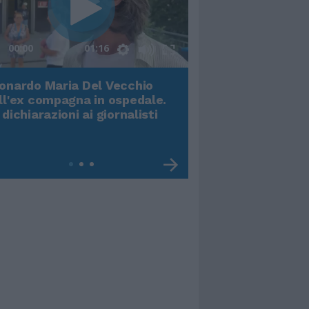
00:00
01:16
onardo Maria Del Vecchio
Terremoto, viene g
ll'ex compagna in ospedale.
video impressiona
 dichiarazioni ai giornalisti