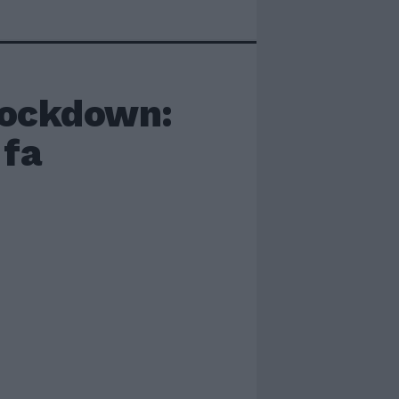
 lockdown:
 fa