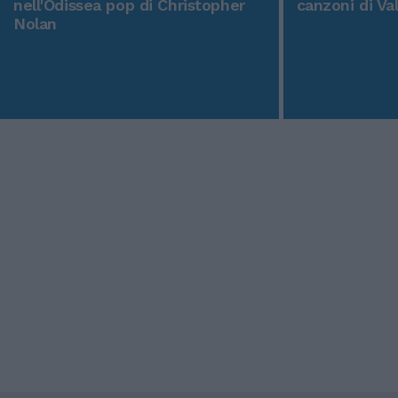
nell'Odissea pop di Christopher
canzoni di Va
Nolan