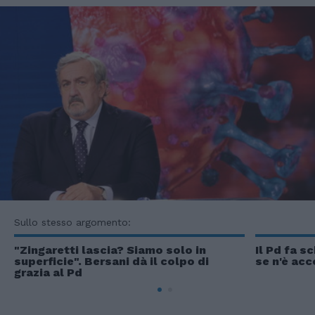
Sullo stesso argomento:
"Zingaretti lascia? Siamo solo in
Il Pd fa s
superficie". Bersani dà il colpo di
se n'è acc
grazia al Pd