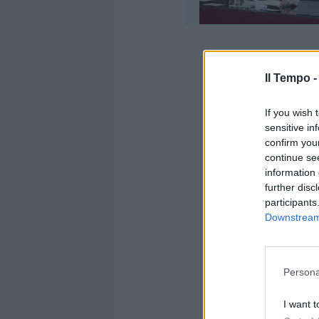
Il Tempo 
Inoltre le o
If you wish 
state certa
sensitive in
da Ignazio 
confirm you
due nomi: q
continue se
Signorini. P
information 
affidato il 
further disc
presidenza 
participants
Downstream 
indebolire l
stesura dell
rumors parla
Banca d'Ital
Persona
"Ci vediamo
del consigli
I want t
Montecitorio