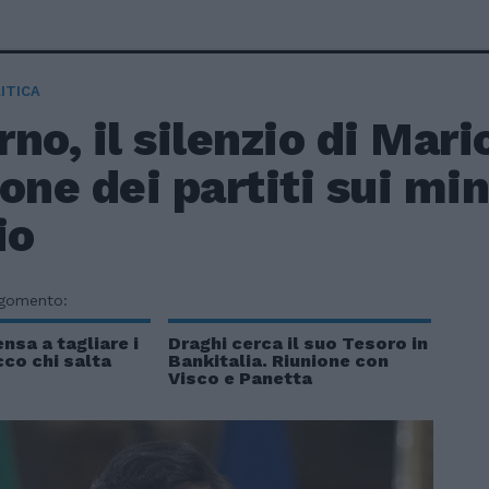
ITICA
no, il silenzio di Mari
one dei partiti sui mini
io
rgomento:
nsa a tagliare i
Draghi cerca il suo Tesoro in
cco chi salta
Bankitalia. Riunione con
Visco e Panetta