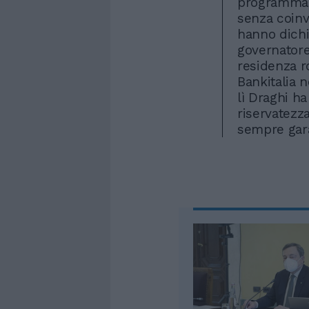
programma l
senza coinv
hanno dichia
governatore
residenza r
Bankitalia 
lì Draghi ha
riservatezz
sempre gara