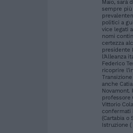
Maio, sarà d
sempre più c
prevalentem
politici a g
vice legati a
nomi contin
certezza alc
presidente I
l'Alleanza i
Federico Te
ricoprire l'
Transizione
anche Catia
Novamont. P
professore 
Vittorio Col
confermati i
(Cartabia o 
Istruzione 