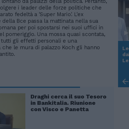
ontano da palazzi della politica. Pertanto,
olgere i leader delle forze politiche che
rato fedeltà a 'Super Mario'. L'ex
 della Bce passa la mattinata nella sua
omana per poi spostarsi nei suoi uffici in
nel pomeriggio. Una mossa quasi scontata,
 tutti gli effetti personali e una
a che le mura di palazzo Koch gli hanno
Le
ntito.
da
Rudy Giuliani a Come States?
Le
Trump, Meloni e la strategia
americana
Draghi cerca il suo Tesoro
in Bankitalia. Riunione
con Visco e Panetta