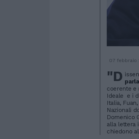
07 febbraio
"D
isse
parl
coerente e 
Ideale e i 
Italia, Fua
Nazionali 
Domenico G
alla lettera
chiedono al