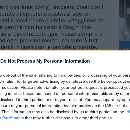
nto coerente con gli impegni presi con il
torato di opporsi a qualsiasi tipo di
n Pd e Movimento 5 Stelle. Atteggiamento
e perché non ha detto a Draghi che
Italia si opporrà con ogni mezzo sempre e
 ogni provvedimento, ma voterà tutti
iterrà in linea con le proprie proposte.
Le
 si possa regredire solo perché non si
da
Rudy Giuliani a Come States?
ucia al governo Draghi ci sembra un
Le
-
Do Not Process My Personal Information
Trump, Meloni e la strategia
superficiale. Un argomento che può
americana
solo chi vorrebbe demonizzare Fratelli
to opt-out of the sale, sharing to third parties, or processing of your per
nsando ancora di poter dare patenti
formation for targeted advertising by us, please use the below opt-out s
 qualsiasi tipo. Simili giochini lasciamoli a
r selection. Please note that after your opt-out request is processed y
”, Gad Lerner e simili. Destra di governo
eing interest-based ads based on personal information utilized by us or
 di inciucio. La destra di governo è quella
disclosed to third parties prior to your opt-out. You may separately opt-
losure of your personal information by third parties on the IAB’s list of
tra 14 regioni con i suoi assessori a
. This information may also be disclosed by us to third parties on the
IA
lli di Lega e Forza Italia. Inoltre in una
Participants
that may further disclose it to other third parties.
il ruolo dell’opposizione è fondamentale
icile situazione economica che l’Italia sta