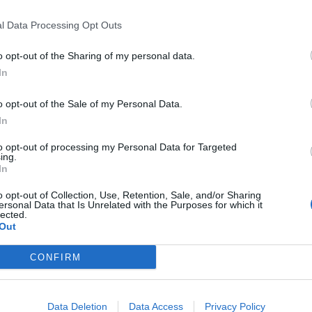
bra anche pericoloso lasciare senza
nza nelle aule parlamentari milioni di
l Data Processing Opt Outs
o opt-out of the Sharing of my personal data.
In
o opt-out of the Sale of my Personal Data.
In
Ventiquattro ex An a
to opt-out of processing my Personal Data for Targeted
Meloni: «Sbagliato il no a
ing.
In
Draghi»
o opt-out of Collection, Use, Retention, Sale, and/or Sharing
ersonal Data that Is Unrelated with the Purposes for which it
lected.
Out
CONFIRM
Data Deletion
Data Access
Privacy Policy